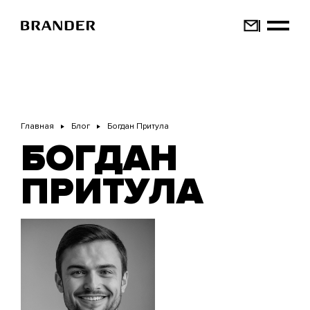
Перейти
к
основному
содержанию
Главная
Блог
Богдан Притула
БОГДАН
ПРИТУЛА