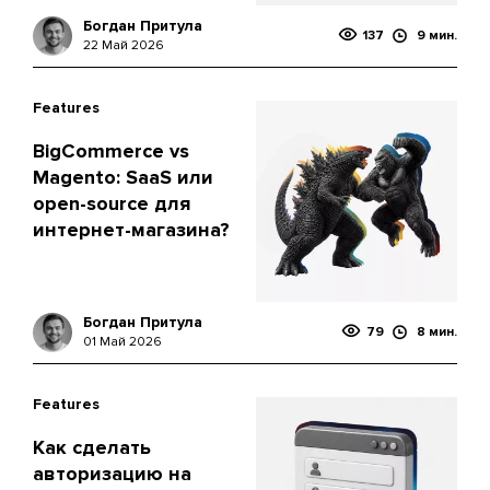
Богдан Притула
137
9 мин.
22 Май 2026
Features
BigCommerce vs
Magento: SaaS или
open-source для
интернет-магазина?
Богдан Притула
79
8 мин.
01 Май 2026
Features
Как сделать
авторизацию на