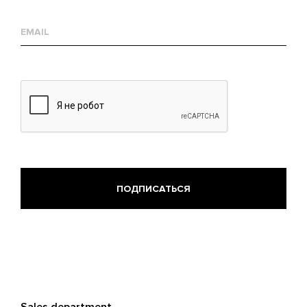
Е-
mail