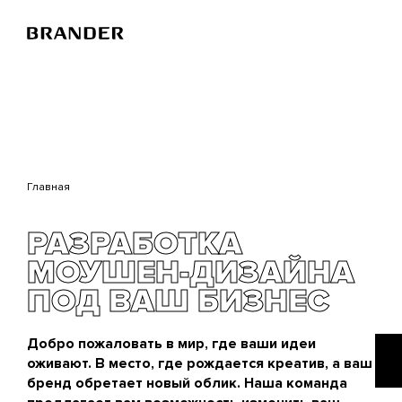
Перейти
к
основному
содержанию
Главная
РАЗРАБОТКА
МОУШЕН-ДИЗАЙНА
ПОД ВАШ БИЗНЕС
Добро пожаловать в мир, где ваши идеи
оживают. В место, где рождается креатив, а ваш
бренд обретает новый облик. Наша команда