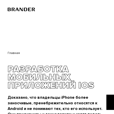
Перейти
к
основному
содержанию
Главная
РАЗРАБОТКА
МОБИЛЬНЫХ
ПРИЛОЖЕНИЙ IOS
Доказано, что владельцы iPhone более
заносчивые, пренебрежительно относятся к
Android и не понимают тех, кто его использует.