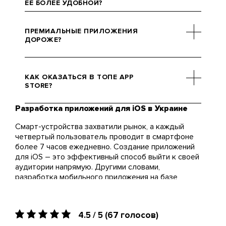
ЕЕ БОЛЕЕ УДОБНОЙ?
Мы разработаем приложение по
европейским стандартам, но с
ПРЕМИАЛЬНЫЕ ПРИЛОЖЕНИЯ
уклоном на отечественный
ДОРОЖЕ?
рынок. Не переживайте об
удобстве пользователя, ведь
Далеко не всегда. В некоторых
ради этого мы проводим
случаях мы разрабатывали
КАК ОКАЗАТЬСЯ В ТОПЕ APP
множество исследований.
Android-версии за большую цену,
STORE?
чем iOS, так что не обманывайте
себя.
Разработка приложений для iOS в Украине
Эта задача для нас выполнимая.
Советуем связаться с отделом
Смарт-устройства захватили рынок, а каждый
маркетинга Brander, они
четвертый пользователь проводит в смартфоне
расскажут детали.
более 7 часов ежедневно. Создание приложений
для iOS – это эффективный способ выйти к своей
аудитории напрямую. Другими словами,
разработка мобильного приложения на базе
операционной системы iOS – это шаг к
преодолению дистанции между вашим продуктом
и клиентом. Наша команда полностью
4.5 / 5
(67 голосов)
погружается в каждый проект и доводит до