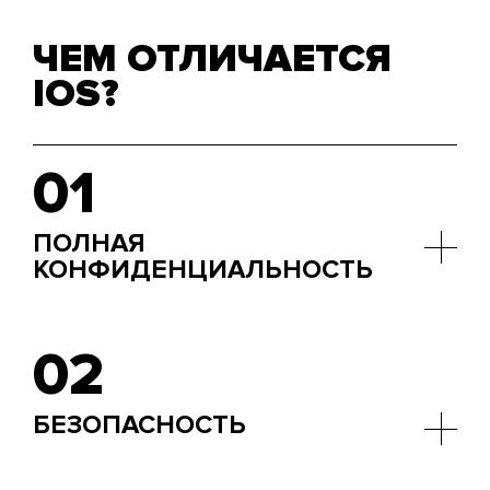
ЧЕМ ОТЛИЧАЕТСЯ
IOS?
01
ПОЛНАЯ
КОНФИДЕНЦИАЛЬНОСТЬ
Только пользователь контролирует доступ к
своим личным данным. При разработке
02
приложений мы учитываем этот нюанс и не
требуем от юзеров излишней вовлеченности.
БЕЗОПАСНОСТЬ
Система безопасности iOS — это отдельный вид