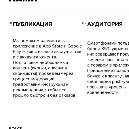
ПУБЛИКАЦИЯ
АУДИТОРИЯ
Мы поможем разместить
Смартфонами поль
приложение в App Store и Google
более 85% украинце
Play – как с нашего аккаунта, так
них совершают поку
и с аккаунта клиента.
течение часа после
Подготовим необходимый
с товаром в прилож
контент (иконки, описания,
Приложение позвол
скриншоты), проведем через
ближе к клиенту, н
процесс модерации,
себе через push-ув
предоставим инструкции и
повышать уровень
рекомендации, чтобы все
вовлеченности.
прошло быстро и без отказов.
STACK