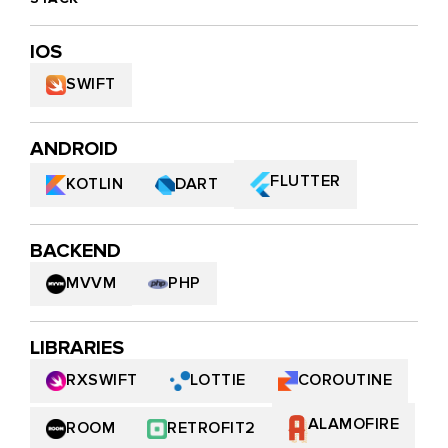
IOS
SWIFT
ANDROID
FLUTTER
KOTLIN
DART
BACKEND
MVVM
PHP
LIBRARIES
LOTTIE
COROUTINE
RXSWIFT
ALAMOFIRE
ROOM
RETROFIT2