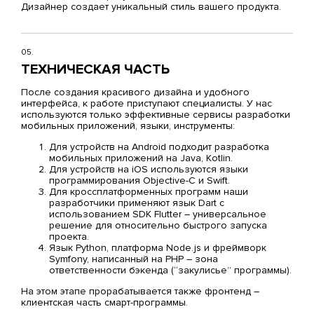
Дизайнер создает уникальный стиль вашего продукта.
05.
ТЕХНИЧЕСКАЯ ЧАСТЬ
После создания красивого дизайна и удобного
интерфейса, к работе приступают специалисты. У нас
используются только эффективные сервисы разработки
мобильных приложений, языки, инструменты:
Для устройств на Android подходит разработка
мобильных приложений на
Java
,
Kotlin
.
Для устройств на iOS используются языки
программирования
Objective-C
и
Swift
.
Для
кроссплатформенных программ
наши
разработчики применяют язык
Dart
с
использованием SDK Flutter – универсальное
решение для относительно быстрого запуска
проекта.
Язык
Python
, платформа
Node.js
и фреймворк
Symfony, написанный на PHP – зона
ответственности бэкенда (“закулисье” программы).
На этом этапе прорабатывается также фронтенд –
клиентская часть смарт-программы.