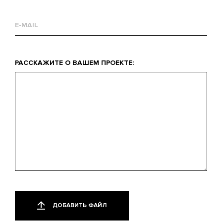
Email
Что
РАССКАЖИТЕ О ВАШЕМ ПРОЕКТЕ:
вас
интересует?
Добавить
Только
один
файл
ДОБАВИТЬ ФАЙЛ
файл.
Ограничение