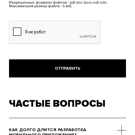
(Разрешенные форматы файлов - pdf doc docx odt ods.
5
Максимальній размер файла - 5 мб)
МБ.
Допустимые
типы:
pdf,
doc,
docx,
odt,
ods.
ЧАСТЫЕ ВОПРОСЫ
КАК ДОЛГО ДЛИТСЯ РАЗРАБОТКА
МОБИЛЬНОГО ПРИЛОЖЕНИЯ?