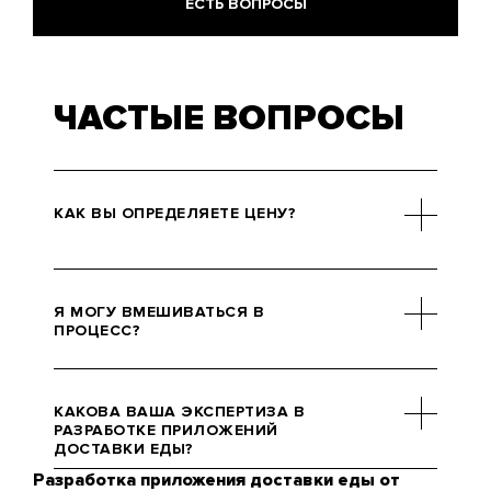
ЕСТЬ ВОПРОСЫ
ЧАСТЫЕ ВОПРОСЫ
КАК ВЫ ОПРЕДЕЛЯЕТЕ ЦЕНУ?
Тут много факторов, поэтому
коротким ответом обойтись не
Я МОГУ ВМЕШИВАТЬСЯ В
удастся. Если вы оставите заявку,
ПРОЦЕСС?
наш менеджер сделает
персональный просчет стоимости
Если вы считаете, что без вашего
вашего проекта.
вмешательства проект собьется
КАКОВА ВАША ЭКСПЕРТИЗА В
с назначенного пути — feel
РАЗРАБОТКЕ ПРИЛОЖЕНИЙ
ДОСТАВКИ ЕДЫ?
yourself free!
Разработка приложения доставки еды от
Мы гордимся тем, что можем