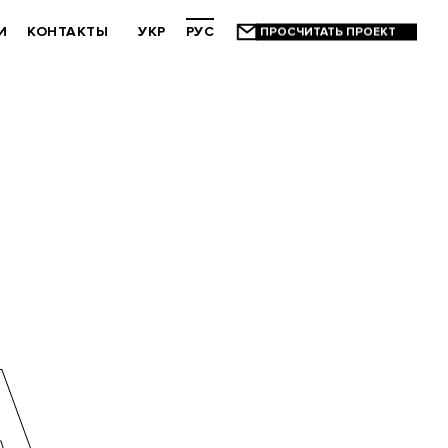
И
КОНТАКТЫ
УКР
РУС
А