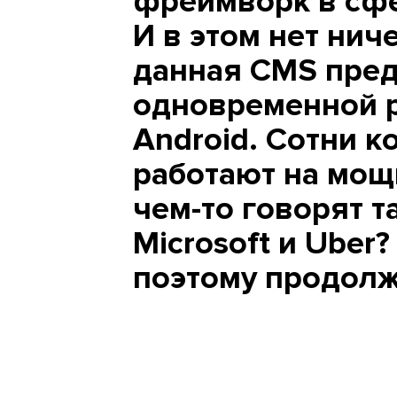
фреймворк в сфе
И в этом нет нич
данная CMS пред
одновременной р
Android. Сотни к
работают на мощн
чем-то говорят т
Microsoft и Uber
поэтому продолж