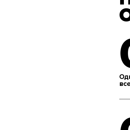
О
Од
вс