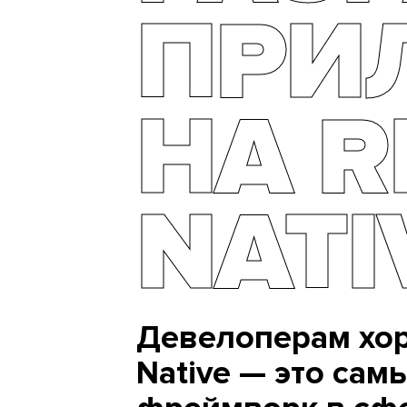
ПРИ
НА R
NATI
Девелоперам хор
Native — это са