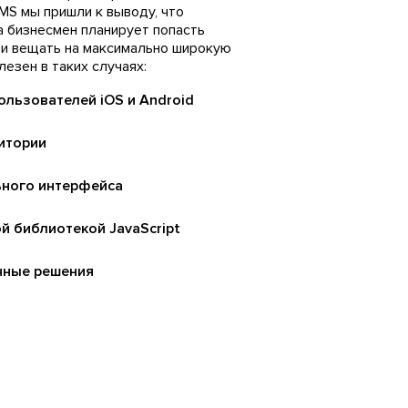
MS мы пришли к выводу, что
а бизнесмен планирует попасть
 и вещать на максимально широкую
лезен в таких случаях:
ользователей iOS и Android
итории
ьного интерфейса
й библиотекой JavaScript
нные решения