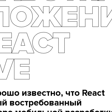
ЛОЖЕН
EACT
VE
ошо известно, что React
мый востребованный