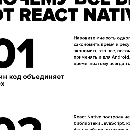
Т REACT NATI
01
Назовите мне хоть одно
сэкономить время и ресу
экономить это все, пото
применять и для Android
время, поэтому всегда то
ин код объединяет
ех
React Native построен н
библиотеки JavaScript,
фан-клубами по всему ми