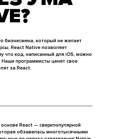
VE?
го бизнесмена, который не желает
рсы. React Native позволяет
му что код, написанный для iOS, можно
. Наши программисты ценят свое
пят за React.
а основе React — сверхпопулярной
 которая обзавелась многотысячными
ру еще до релиза ответвления Native.