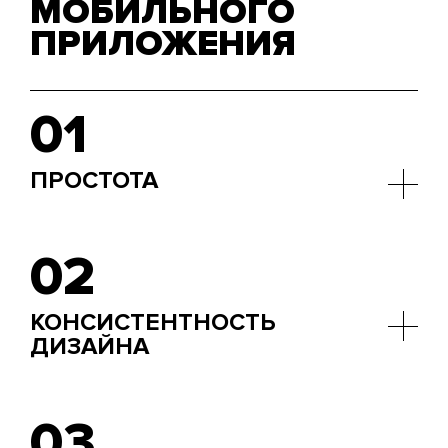
МОБИЛЬНОГО
ПРИЛОЖЕНИЯ
01
ПРОСТОТА
Приложение должно быть функциональным, но
визуально простым. Объединить два данных
02
компонента в оном продукте — искусство.
КОНСИСТЕНТНОСТЬ
ДИЗАЙНА
Консистентность в стиле, цветах, шрифтах и
элементах управления в приложении.
03
Использование повторяющихся дизайн-