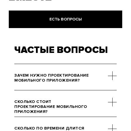
ЕСТЬ ВОПРОСЫ
ЧАСТЫЕ ВОПРОСЫ
ЗАЧЕМ НУЖНО ПРОЕКТИРОВАНИЕ
МОБИЛЬНОГО ПРИЛОЖЕНИЯ?
Проектирование мобильного
приложения — неотъемлемый
СКОЛЬКО СТОИТ
этап создания приложения. Это
ПРОЕКТИРОВАНИЕ МОБИЛЬНОГО
ПРИЛОЖЕНИЯ?
визуальная часть, техническая —
написание кода и размещение
Стоимость проекта зависит от
готового продукта в магазинах-
большого числа факторов:
СКОЛЬКО ПО ВРЕМЕНИ ДЛИТСЯ