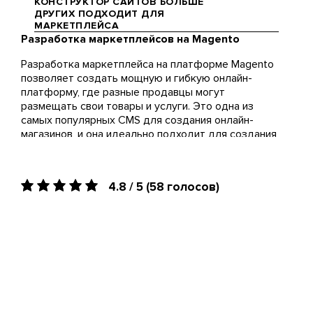
КОНСТРУКТОР САЙТОВ БОЛЬШЕ
положительный пример роста
ДРУГИХ ПОДХОДИТ ДЛЯ
Rozetka, чтобы понять силу
МАРКЕТПЛЕЙСА
рекламы и маркетинга в
Разработка маркетплейсов на Magento
Мы разрабатываем проекты на
действии.
WordPress, Symfony и Laravel.
Разработка маркетплейса на платформе Magento
Всегда советуем их нашим
позволяет создать мощную и гибкую онлайн-
клиентам.
платформу, где разные продавцы могут
размещать свои товары и услуги. Это одна из
самых популярных CMS для создания онлайн-
магазинов, и она идеально подходит для создания
маркетплейсов благодаря своим
масштабируемым возможностям, широкому
функционалу и интеграциям. Разработка
4.8 / 5
(58 голосов)
маркетплейса на Magento включает в себя
создание интерфейса для продавцов и
покупателей, обеспечение надежной
безопасности, поддержку многоканальных
платежей и многие другие важные функции.
В чем выгода от создания маркетплейса на
Magento?
Владельцы маркетплейсов на этой платформе