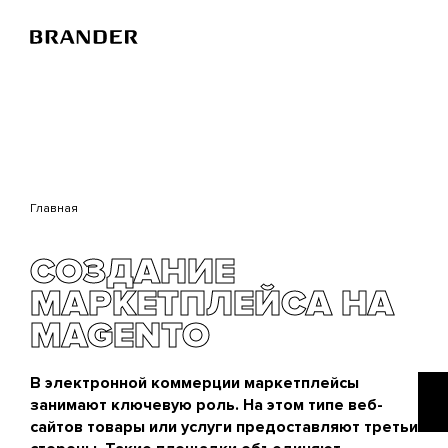
Перейти
к
основному
содержанию
Главная
СОЗДАНИЕ
МАРКЕТПЛЕЙСА НА
MAGENTO
В электронной коммерции маркетплейсы
занимают ключевую роль. На этом типе веб-
сайтов товары или услуги предоставляют третьи