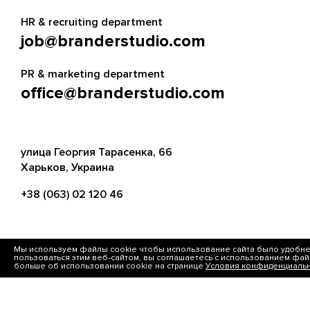
HR & recruiting department
job@branderstudio.com
PR & marketing department
office@branderstudio.com
улица Георгия Тарасенка, 66
Харьков, Украина
+38 (063) 02 120 46
Мы используем файлы cookie чтобы использование сайта было удобн
FACEBOOK
INSTAGRAM
пользоваться этим веб-сайтом, вы соглашаетесь с использованием фай
больше об использовании cookie на странице
Условия конфиденциальн
LINKEDIN
TELEGRAM
WHATSAPP