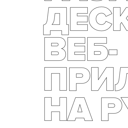
ДЕС
ВЕБ-
ПРИ
НА 