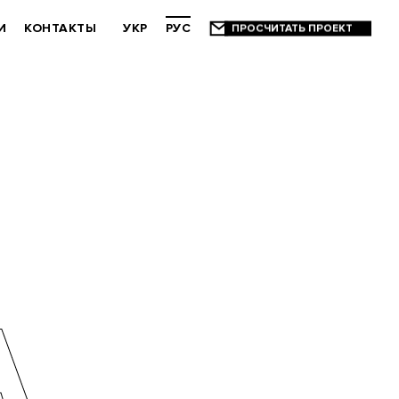
И
КОНТАКТЫ
УКР
РУС
А