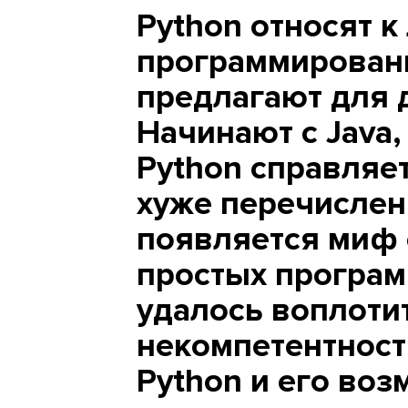
Python относят 
программировани
предлагают для 
Начинают с Java,
Python справляе
хуже перечислен
появляется миф 
простых програм
удалось воплотит
некомпетентност
Python и его воз