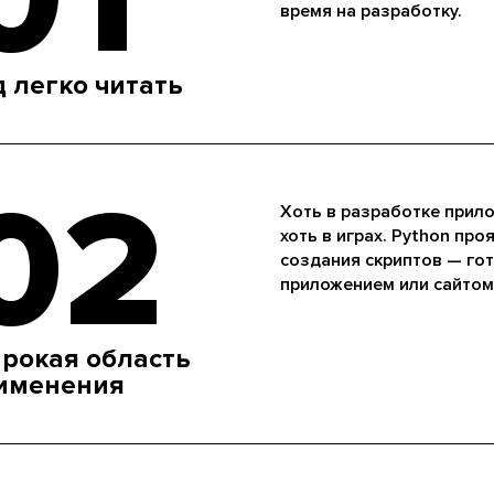
время на разработку.
д легко читать
02
Хоть в разработке прило
хоть в играх. Python про
создания скриптов — го
приложением или сайтом
рокая область
именения