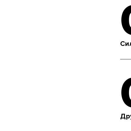
Си
Др