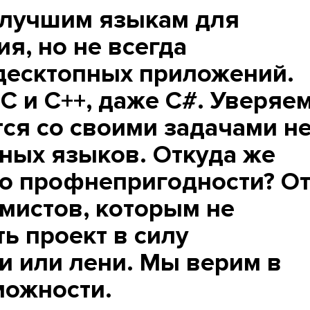
к лучшим языкам для
я, но не всегда
десктопных приложений.
 C и C++, даже С#. Уверяем
тся со своими задачами н
ных языков. Откуда же
о профнепригодности? О
мистов, которым не
ь проект в силу
и или лени. Мы верим в
можности.