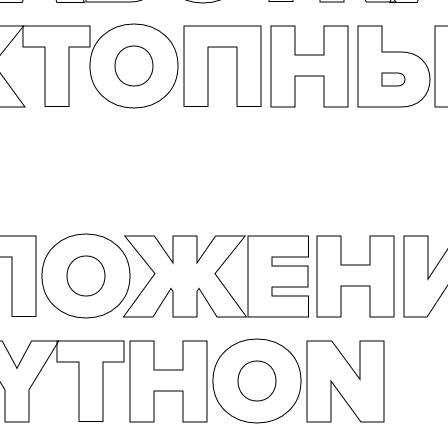
КТОПН
ЛОЖЕН
PYTHON