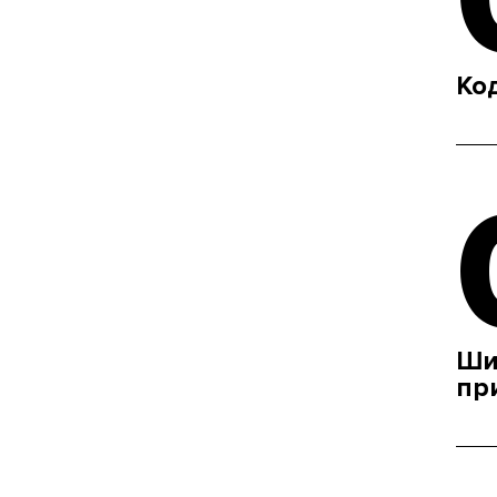
Ко
Ши
пр