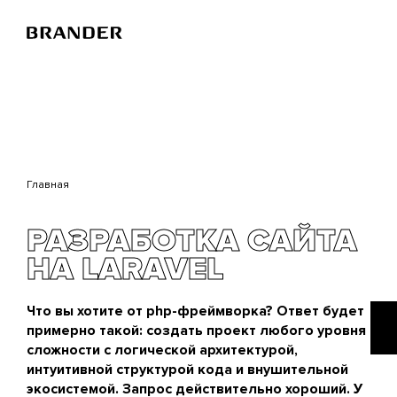
Перейти
к
основному
содержанию
Главная
РАЗРАБОТКА САЙТА
НА LARAVEL
Что вы хотите от php-фреймворка? Ответ будет
примерно такой: создать проект любого уровня
сложности с логической архитектурой,
интуитивной структурой кода и внушительной
экосистемой. Запрос действительно хороший. У