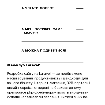
А ЧЕКАТИ ДОВГО?
Laravel виділяється
кастомним підходом, тож
А МЕНІ ПОТРІБЕН САМЕ
доведеться почекати.
LARAVEL?
Досвід нашої роботи
показує, що під час здачі
Так, якщо ви хочете
проекту терплячий клієнт
великий та комплексний
А МОЖНА ПОДИВИТИСЯ?
завжди лишається
проект з великими
задоволеним.
навантаженнями та
варіативністю. Знову так,
Фан-клуб Laravel!
Звісно. Кожен етап
якщо плануєте
розробки звіряємо з
Розробка сайту на Laravel — це необмежене
працювати з масою
вами. Команда на зв'язку
масштабування, продуктивність і швидкодія для
документів,
24/7 та завжди готова
вашого бізнесу. Інтернет-магазини, B2B-портали і
автоматизувати
надати останні новини
онлайн-сервіси, створені на безкоштовному
аналітику, зробити
про роботу з проектом.
opensource php-фреймворку, вміють вирішувати
внесок у безпеку та
складні нестандартні завдання, і кожен з них по-
розширюваність.
справжньому унікальний.