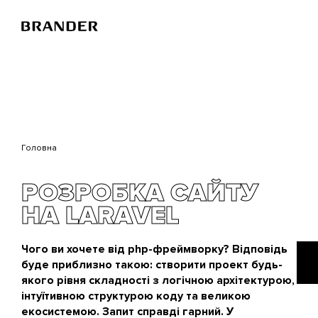
Перейти
до
основного
вмісту
Головна
РОЗРОБКА САЙТУ
НА LARAVEL
Чого ви хочете від php-фреймворку? Відповідь
буде приблизно такою: створити проект будь-
якого рівня складності з логічною архітектурою,
інтуїтивною структурою коду та великою
екосистемою. Запит справді гарний. У