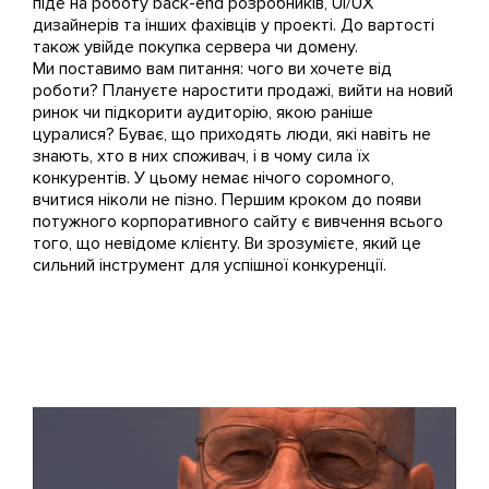
піде на роботу back-end розробників, UI/UX
дизайнерів та інших фахівців у проекті. До вартості
також увійде покупка сервера чи домену.
Ми поставимо вам питання: чого ви хочете від
роботи? Плануєте наростити продажі, вийти на новий
ринок чи підкорити аудиторію, якою раніше
цуралися? Буває, що приходять люди, які навіть не
знають, хто в них споживач, і в чому сила їх
конкурентів. У цьому немає нічого соромного,
вчитися ніколи не пізно. Першим кроком до появи
потужного корпоративного сайту є вивчення всього
того, що невідоме клієнту. Ви зрозумієте, який це
сильний інструмент для успішної конкуренції.