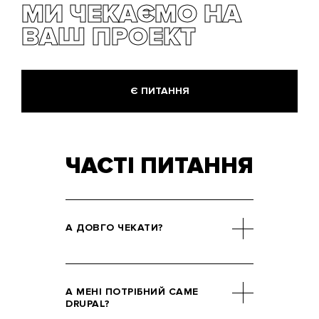
МИ ЧЕКАЄМО НА
ВАШ ПРОЕКТ
Є ПИТАННЯ
ЧАСТІ ПИТАННЯ
А ДОВГО ЧЕКАТИ?
Розробка сайтів на
Drupal – процес
А МЕНІ ПОТРІБНИЙ САМЕ
трудомісткий, із
DRUPAL?
закладом на майбутнє.