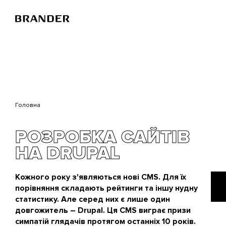
Перейти
до
основного
вмісту
Головна
РОЗРОБКА САЙТІВ
НА DRUPAL
Кожного року з'являються нові CMS. Для їх
порівняння складають рейтинги та іншу нудну
статистику. Але серед них є лише один
довгожитель – Drupal. Ця CMS виграє призи
симпатій глядачів протягом останніх 10 років.