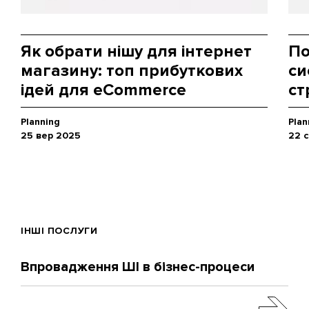
Як обрати нішу для інтернет
По
магазину: топ прибуткових
си
ідей для eCommerce
ст
Planning
Plan
25 вер 2025
22 
ІНШІ ПОСЛУГИ
Впровадження ШІ в бізнес-процеси