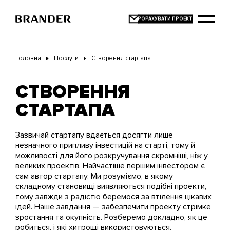
Перейти
до
основного
вмісту
Головна
Послуги
Створення стартапа
СТВОРЕННЯ
СТАРТАПА
Зазвичай стартапу вдається досягти лише
незначного припливу інвестицій на старті, тому й
можливості для його розкручування скромніші, ніж у
великих проектів. Найчастіше першим інвестором є
сам автор стартапу. Ми розуміємо, в якому
складному становищі виявляються подібні проекти,
тому завжди з радістю беремося за втілення цікавих
ідей. Наше завдання — забезпечити проекту стрімке
зростання та окупність. Розберемо докладно, як це
робиться, і які хитрощі використовуються.