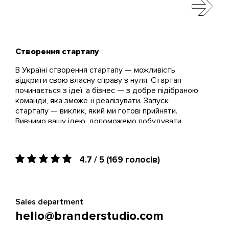
Створення стартапу
В Україні створення стартапу — можливість
відкрити свою власну справу з нуля. Стартап
починається з ідеї, а бізнес — з добре підібраною
команди, яка зможе її реалізувати. Запуск
стартапу — виклик, який ми готові прийняти.
Вивчимо вашу ідею, допоможемо побудувати
бізнес-модель і вивести на ринок повноцінний
продукт. У нашому портфоліо кейси успішних
стартапів, які пройшли разом з нами весь шлях: від
4.7 / 5
(169 голосів)
ідеї до робочого бізнесу.
Створення стартапу: кроки та моделі
Розробка і створення стартап проектів -
Sales department
комплексний проект, який включає 4 основні
hello@branderstudio.com
етапи. Ми пропонуємо працездатні моделі для