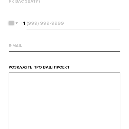
вас
звати?
Телефон
+1
Email
Що
РОЗКАЖІТЬ ПРО ВАШ ПРОЕКТ:
вас
цікавить?