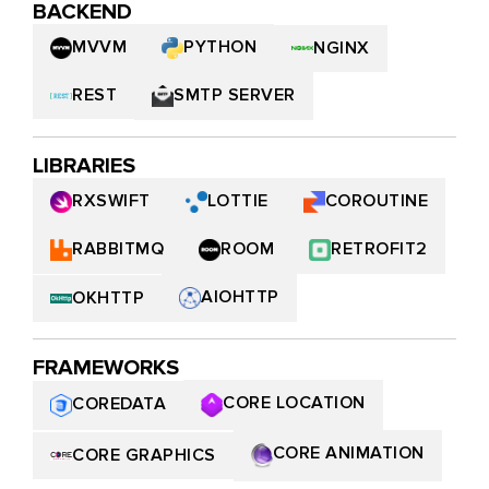
BACKEND
PYTHON
MVVM
NGINX
SMTP SERVER
REST
LIBRARIES
LOTTIE
COROUTINE
RXSWIFT
RABBITMQ
ROOM
RETROFIT2
AIOHTTP
OKHTTP
FRAMEWORKS
CORE LOCATION
COREDATA
CORE ANIMATION
CORE GRAPHICS