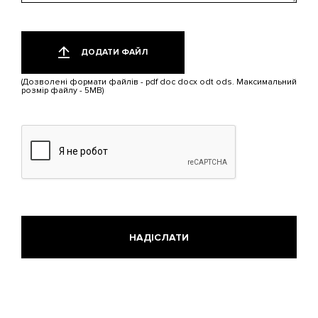
Додати
Лише
один
файл
ДОДАТИ ФАЙЛ
файл.
Обмеження:
(Дозволені формати файлів - pdf doc docx odt ods. Максимальний
5
розмір файлу - 5MB)
МБ.
Дозволені
типи:
pdf,
doc,
docx,
odt,
ods.