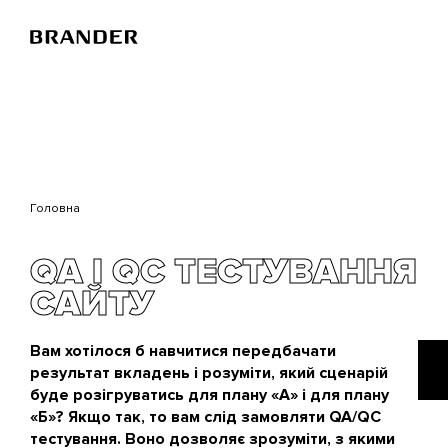
Перейти
до
основного
вмісту
Головна
QA І QC ТЕСТУВАННЯ
САЙТУ
Вам хотілося б навчитися передбачати
результат вкладень і розуміти, який сценарій
буде розігруватись для плану «А» і для плану
«Б»? Якщо так, то вам слід замовляти QA/QC
тестування. Воно дозволяє зрозуміти, з якими