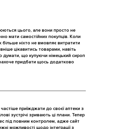
юються цього, але вони просто не
чно мати самостійних покупців. Коли
х більше ніхто не вмовляє витратити
вніше цікавитись товарами, навіть
то думати, що купуючи німецький сироп
 захоче придбати щось додатково
 частіше приїжджати до своєї аптеки з
ілові зустрічі зривають ці плани. Тепер
ес під повним контролем, адже сайт
жні можливості щодо інтеграції з