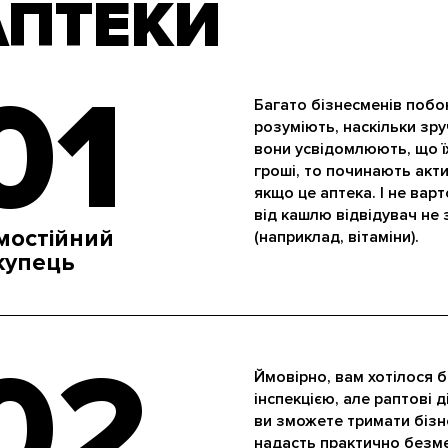
АПТЕКИ
01
Багато бізнесменів побо
розуміють, наскільки зру
вони усвідомлюють, що ї
гроші, то починають акти
якщо це аптека. І не вар
від кашлю відвідувач не
мостійний
(наприклад, вітаміни).
купець
02
Ймовірно, вам хотілося б
інспекцією, але раптові д
ви зможете тримати бізн
надасть практично безме