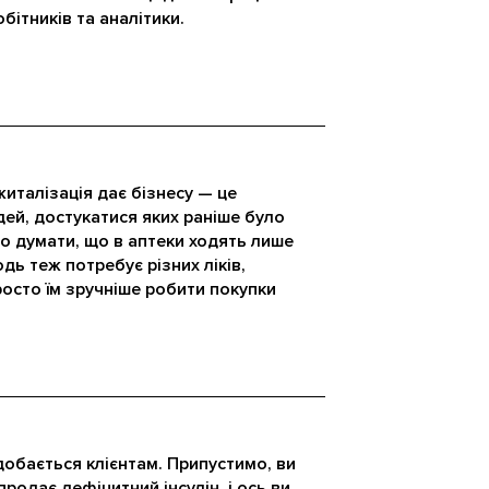
бітників та аналітики.
италізація дає бізнесу — це
дей, достукатися яких раніше було
о думати, що в аптеки ходять лише
дь теж потребує різних ліків,
просто їм зручніше робити покупки
обається клієнтам. Припустимо, ви
 продає дефіцитний інсулін, і ось ви