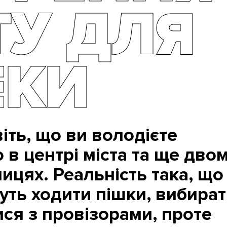
ТУ ДЛЯ
ЕКИ
віть, що ви володієте
в центрі міста та ще дво
цях. Реальність така, що
чуть ходити пішки, вибира
ися з провізорами, проте