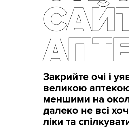
САЙ
АПТ
Закрийте очі і уя
великою аптекою 
меншими на околи
далеко не всі хо
ліки та спілкуват