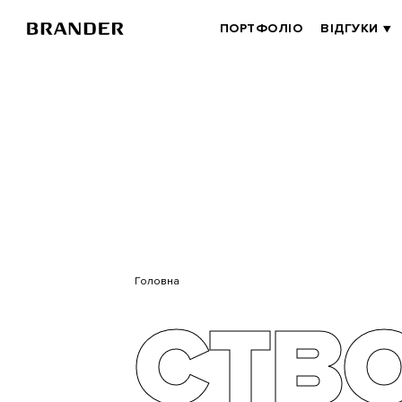
BRANDER
ПОРТФОЛІО
ВІДГУКИ
MAIN
Перейти
до
основного
вмісту
Головна
СТВ