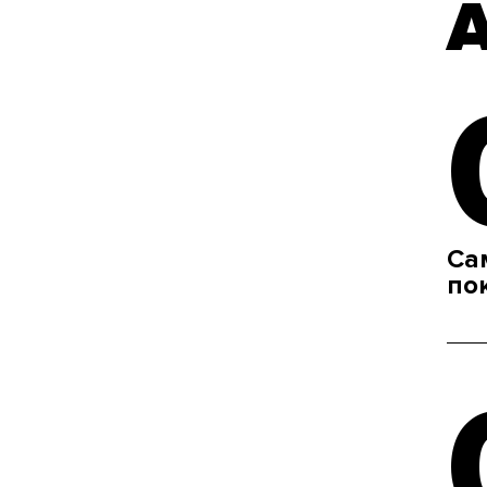
Са
по