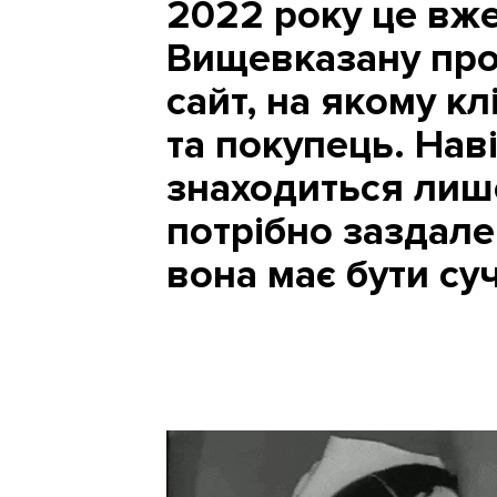
2022 року це вже
Вищевказану про
сайт, на якому к
та покупець. Нав
знаходиться лише
потрібно заздале
вона має бути су