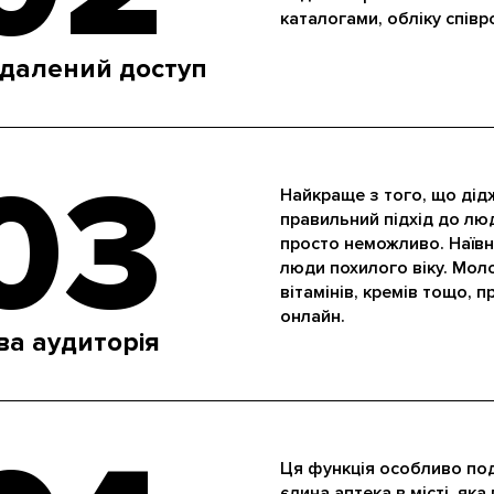
каталогами, обліку співро
ддалений доступ
03
Найкраще з того, що дідж
правильний підхід до лю
просто неможливо. Наївн
люди похилого віку. Моло
вітамінів, кремів тощо, 
онлайн.
ва аудиторія
Ця функція особливо под
єдина аптека в місті, яка