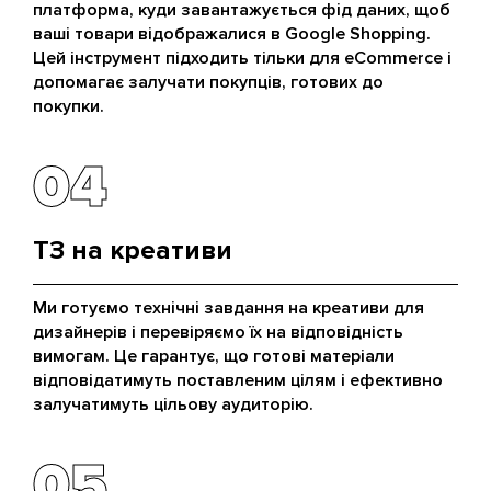
платформа, куди завантажується фід даних, щоб
ваші товари відображалися в Google Shopping.
Цей інструмент підходить тільки для eCommerce і
допомагає залучати покупців, готових до
покупки.
04
04
ТЗ на креативи
Ми готуємо технічні завдання на креативи для
дизайнерів і перевіряємо їх на відповідність
вимогам. Це гарантує, що готові матеріали
відповідатимуть поставленим цілям і ефективно
залучатимуть цільову аудиторію.
05
05