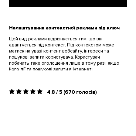
Налаштування контекстної реклами під ключ
Цей вид реклами відрізняється тим, що він
адаптується під контекст. Під контекстом може
матися на увазі контент вебсайту, інтереси та
пошукові запити користувача. Користувач
побачить таке оголошення лише в тому разі, якщо
його дії та пошукові запити в інтернеті
асоціюються з рекламованим продуктом.
Налаштування контекстної реклами тісно
пов'язане з поняттям PPC (Pay-Per-Click). Це
4.8 / 5
(670 голосів)
модель оплати, за якої рекламодавець платить за
кожен клац на своєму оголошенні. Такий формат
оплати вважається найбільш зручним для
контекстних оголошень.
Правильна контекстна реклама
Налаштування контекстної реклами буде