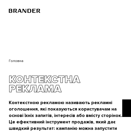
Перейти
до
основного
вмісту
Головна
КОНТЕКСТНА
РЕКЛАМА
Контекстною рекламою називають рекламні
оголошення, які показуються користувачам на
основі їхніх запитів, інтересів або вмісту сторінок.
Це ефективний інструмент продажів, який дає
швидкий результат: кампанію можна запустити