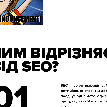
ЧИМ ВІДРІЗНЯ
ІД SEO?
01
SEO — це оптимізація сай
оптимізацію сторінки до
поєднує одна мета, адже
продукту якнайбільше поку
суть.