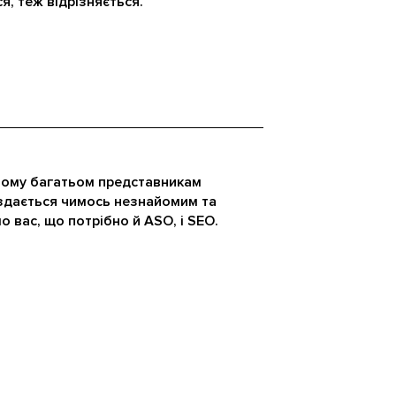
я, теж відрізняється.
 тому багатьом представникам
 здається чимось незнайомим та
 вас, що потрібно й ASO, і SEO.