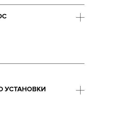
ЮС
ся недостатньо часу, додаток не
ової аудиторії, навіть якщо в
аняє свій час. Мобільний маркетинг
ивну тенденцію.
О УСТАНОВКИ
ристувачі переглядають програму в
бре, але набагато важливіше, чи
вої пристрої. ASO навіть у короткий
й коефіцієнт на десяток пунктів.