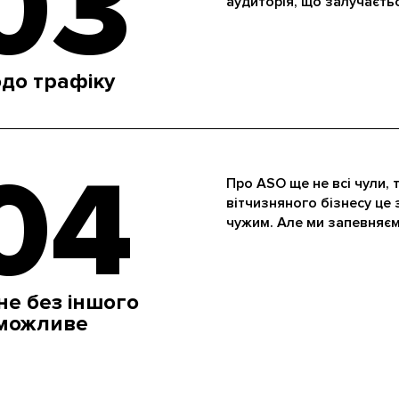
03
аудиторія, що залучаєтьс
до трафіку
04
Про ASO ще не всі чули,
вітчизняного бізнесу це
чужим. Але ми запевняємо
не без іншого
можливе