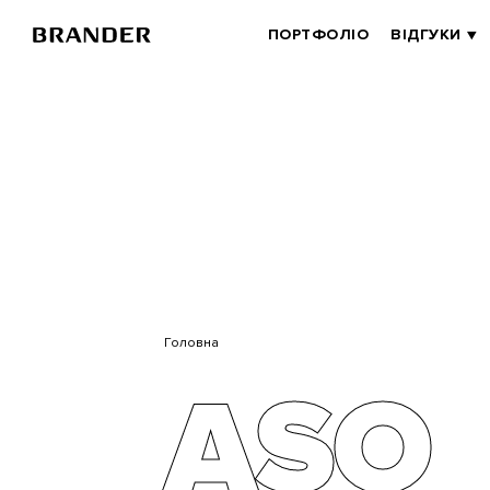
BRANDER
ПОРТФОЛІО
ВІДГУКИ
MAIN
Перейти
до
основного
вмісту
Головна
ASO