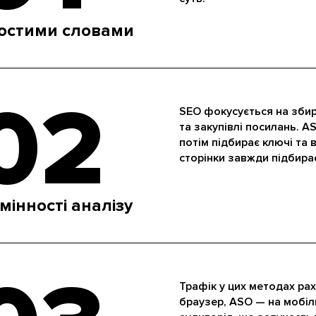
остими словами
02
SEO фокусується на збир
та закупівлі посилань. A
потім підбирає ключі та 
сторінки завжди підбира
мінності аналізу
Трафік у цих методах рах
браузер, ASO — на мобіл