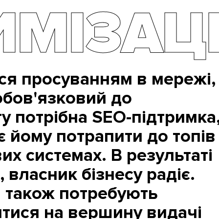
ИМІЗАЦ
ся просуванням в мережі,
обов'язковий до
у потрібна SEO-підтримка
 йому потрапити до топів
их системах. В результаті
, власник бізнесу радіє.
и також потребують
итися на вершину видачі