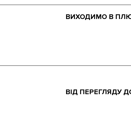
ВИХОДИМО В ПЛ
Через те, що ASO приділяєть
перебуває в центрі уваги ціль
технологічному плані він обг
дозволяє порушити цю негат
ВІД ПЕРЕГЛЯДУ Д
Якщо дійшло до того, що ко
інтернет-магазині, це вже до
встановлюють вони його на с
термін дозволяє збільшити це