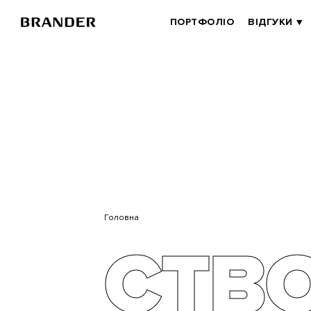
BRANDER
ПОРТФОЛІО
ВІДГУКИ
MAIN
Перейти
до
основного
вмісту
Головна
СТВ