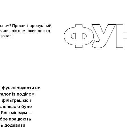
ФУН
ьним? Простий, зрозумілий,
ити клієнтам такий досвід,
ціонал:
н функціонувати не
талог із поділом
 фільтрацією і
тальнішою буде
. Ваш мінімум —
Добре працюють
ть додавати