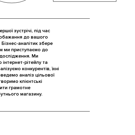
ршої зустрічі, під час
 побажання до вашого
 Бізнес-аналітик збере
ім ми приступаємо до
дослідження. Ми
 інтернет-рітейлу та
алізуємо конкурентів, їхні
оведемо аналіз цільової
створимо клієнтські
ити грамотне
утнього магазину.