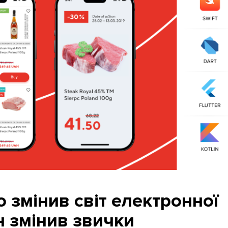
ю змінив світ електронної
ін змінив звички