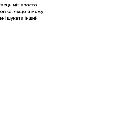
упець міг просто
огіка: якщо я можу
ені шукати інший