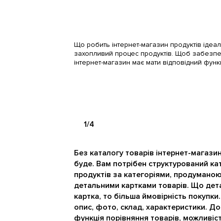
Що робить інтернет-магазин продуктів ідеал
захопливий процес продуктів. Щоб забезпеч
інтернет-магазин має мати відповідний функ
1/4
Без каталогу товарів інтернет-магази
буде. Вам потрібен структурований ка
продуктів за категоріями, продуманою
детальними картками товарів. Що де
картка, то більша ймовірність покупки
опис, фото, склад, характеристики. 
функція порівняння товарів, можливіс