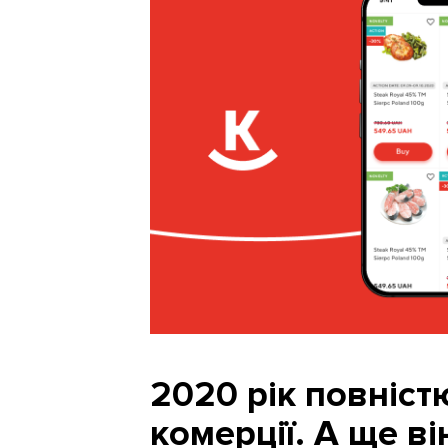
2020 рік повніст
комерції. А ще в