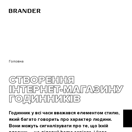
Перейти
до
основного
вмісту
Головна
СТВОРЕННЯ
ІНТЕРНЕТ-МАГАЗИНУ
ГОДИННИКІВ
Годинник у всі часи вважався елементом стилю,
який багато говорить про характер людини.
Вони можуть сигналізувати про те, що їхній