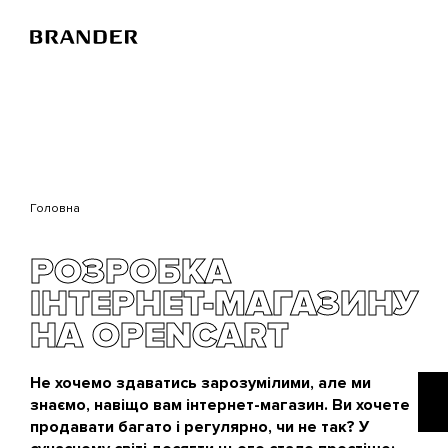
Перейти
до
основного
вмісту
Головна
РОЗРОБКА
ІНТЕРНЕТ-МАГАЗИНУ
НА OPENCART
Не хочемо здаватись зарозумілими, але ми
знаємо, навіщо вам інтернет-магазин. Ви хочете
продавати багато і регулярно, чи не так? У