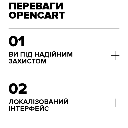
ПЕРЕВАГИ
OPENCART
01
ВИ ПІД НАДІЙНИМ
ЗАХИСТОМ
Ми звикли чути від клієнтів прохання щодо
підвищення безпеки. Мовляв, колеги залякали їх,
02
що сайти легко ламаються за допомогою вірусів,
а їх власників знаходять за IP-адресою та можуть
навіть дистанційно перехопити бізнес. Нехай вас
ЛОКАЛІЗОВАНИЙ
не лякають подібні чутки, тому що в Opencart
ІНТЕРФЕЙС
вбудовано кілька шарів захисту від зловмисників.
Спіть тихо та спокійно, ваш сайт на замку!
Нашим клієнтам буде приємно дізнатися, що
адмін-панель та інші елементи управління сайтом