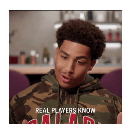
Ви, напевно, знаєте, що стимулювати клієнта до
покупки – це головне завдання будь-якого
маркетингового інструменту. Онлайн-магазин на
Opencart має у своєму розпорядженні все, що для
цього може знадобитися. Бажаєте вкладку
«Гарячі продажі»? Розміщуйте! Може, «Нові
товари»? Будь ласка! Не обмежуйте себе у
творчості, зробімо ваш ресурс таким, щоб він
приносив тільки прибуток.