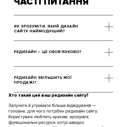
ЧАСТІ ПИТАННЯ
ЯК ЗРОЗУМІТИ, ЯКИЙ ДИЗАЙН
САЙТУ НАЙМОДНІШИЙ?
Буває, що клієнту дуже складно
визначитись, і ми це розуміємо.
РЕДИЗАЙН – ЦЕ ОБОВ'ЯЗКОВО?
Для цього ми маємо команду
фахівців. Насамперед
допоможуть дизайнери. Їм
Зараз світ змінюється занадто
вистачає навіть побіжного
швидко, тому бізнес вже не може
РЕДИЗАЙН ЗБІЛЬШИТЬ МОЇ
погляду, щоб зрозуміти,
дозволити собі перебувати в
ПРОДАЖІ?
прохідняк перед ними чи гарна
одному стані роками. Потрібно
робота.
всюди встигати.
Хто такий цей ваш редизайн сайту?
Він точно стане однією з причин,
через які вони зростуть. Ми
Залучити й утримати більше відвідувачів —
стверджуємо, що бізнес не стає
головне, для чого потрібен редизайн сайту.
успішним через щось одне. Це
Користувачі люблять красиві, зрозумілі,
завжди комплекс ознак. Одне ми
функціональні ресурси, котрі швидко
знаємо точно – нічим не можна