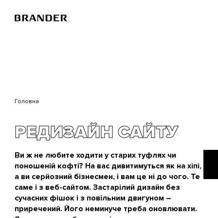
Перейти
до
основного
вмісту
Головна
РЕДИЗАЙН САЙТУ
Ви ж не любите ходити у старих туфлях чи
поношеній кофті? На вас дивитимуться як на хіпі,
а ви серйозний бізнесмен, і вам це ні до чого. Те
саме і з веб-сайтом. Застарілий дизайн без
сучасних фішок і з повільним двигуном –
приречений. Його неминуче треба оновлювати.