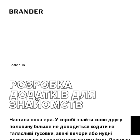
Перейти
до
основного
вмісту
Головна
РОЗРОБКА
ДОДАТКІВ ДЛЯ
ЗНАЙОМСТВ
Настала нова ера. У спробі знайти свою другу
половину більше не доводиться ходити на
галасливі тусовки, звані вечори або нудні