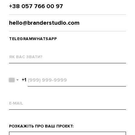
+38 057 766 00 97
hello@branderstudio.com
TELEGRAM
WHATSAPP
Як
вас
звати?
Телефон
+1
Email
Що
РОЗКАЖІТЬ ПРО ВАШ ПРОЕКТ:
вас