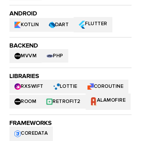
ANDROID
FLUTTER
KOTLIN
DART
BACKEND
MVVM
PHP
LIBRARIES
LOTTIE
COROUTINE
RXSWIFT
ALAMOFIRE
ROOM
RETROFIT2
FRAMEWORKS
COREDATA