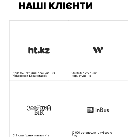
НАШІ КЛІЄНТИ
Додаток №1 для планування
200 000 активних
подорожей Казахстаном
користувачів
10 000 встановлень у Google
511 ювелірних магазинів
Play