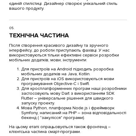
єдиній стилістиці. Дизайнер створює унікальний стиль
вашого продукту.
05.
ТЕХНІЧНА ЧАСТИНА
Після створення красивого дизайну та зручного
інтерфейсу, до роботи приступають фахівці. У нас
використовуються тільки ефективні сервіси розробки
мобільних додатків, мови, інструменти:
Для пристроїв на Android підходить розробка
мобільних додатків на
Java
,
Kotlin
.
Для пристроїв на iOS використовуються мови
програмування
Objective-C
і
Swift
.
Для
кросплатформенних програм
наші розробники
застосовують мову
Dart
з використанням SDK
Flutter – універсальне рішення для швидкого
запуску проекту.
Мова
Python
, платформа
Node.js
і фреймворк
Symfony, написаний на PHP – зона відповідальності
бекенд ( "закулісся" програми).
На цьому етапі опрацьовується також фронтенд –
клієнтська частина смарт-програми.