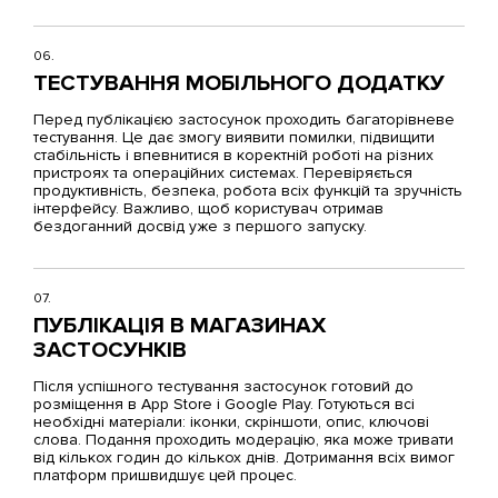
06.
ТЕСТУВАННЯ МОБІЛЬНОГО ДОДАТКУ
Перед публікацією застосунок проходить багаторівневе
тестування. Це дає змогу виявити помилки, підвищити
стабільність і впевнитися в коректній роботі на різних
пристроях та операційних системах. Перевіряється
продуктивність, безпека, робота всіх функцій та зручність
інтерфейсу. Важливо, щоб користувач отримав
бездоганний досвід уже з першого запуску.
07.
ПУБЛІКАЦІЯ В МАГАЗИНАХ
ЗАСТОСУНКІВ
Після успішного тестування застосунок готовий до
розміщення в App Store і Google Play. Готуються всі
необхідні матеріали: іконки, скріншоти, опис, ключові
слова. Подання проходить модерацію, яка може тривати
від кількох годин до кількох днів. Дотримання всіх вимог
платформ пришвидшує цей процес.