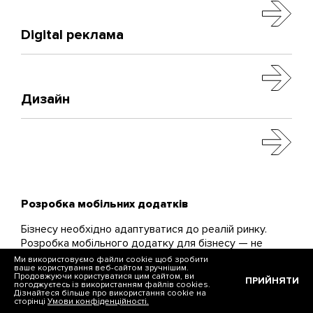
Digital реклама
Дизайн
Розробка мобільних додатків
Бізнесу необхідно адаптуватися до реалій ринку.
Розробка мобільного додатку для бізнесу — не
розкіш, а додатковий канал комунікації,
Ми використовуємо файли cookie щоб зробити
ваше користування веб-сайтом зручнішим.
просування, продажу. Створимо надійний код,
Продовжуючи користуватися цим сайтом, ви
ПРИЙНЯТИ
крутий інтерфейс, гарний дизайн — завоюємо
погоджуєтесь із використанням файлів cookies.
Дізнайтеся більше про використання cookie на
ринок із вашим продуктом. Ми віримо в кожен
сторінці
Умови конфіденційності.
проєкт і доводимо до ідеалу додатки, які