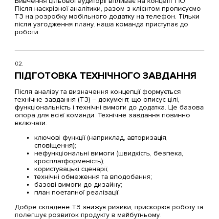
Вивчення цільової аудиторії впливає на концепт ПО.
Після наскрізної аналітики, разом з клієнтом прописуємо
ТЗ на розробку мобільного додатку на телефон. Тільки
після узгодження плану, наша команда приступає до
роботи.
02.
ПІДГОТОВКА ТЕХНІЧНОГО ЗАВДАННЯ
Після аналізу та визначення концепції формується
технічне завдання (ТЗ) – документ, що описує цілі,
функціональність і технічні вимоги до додатка. Це базова
опора для всієї команди. Технічне завдання повинно
включати:
ключові функції (наприклад, авторизація,
сповіщення);
нефункціональні вимоги (швидкість, безпека,
кросплатформеність);
користувацькі сценарії;
технічні обмеження та вподобання;
базові вимоги до дизайну;
план поетапної реалізації.
Добре складене ТЗ знижує ризики, прискорює роботу та
полегшує розвиток продукту в майбутньому.