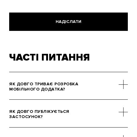
ЧАСТІ ПИТАННЯ
ЯК ДОВГО ТРИВАЄ РОЗРОБКА
МОБІЛЬНОГО ДОДАТКА?
Тривалість залежить від складності
технічної частини, особливостей
ЯК ДОВГО ПУБЛІКУЄТЬСЯ
користувацького інтерфейсу та
ЗАСТОСУНОК?
обсягу функціоналу. Щоб отримати
попередню оцінку, заповніть форму
Після завершення розробки
зворотного зв’язку.