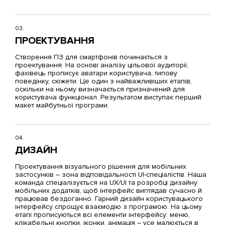
03.
ПРОЕКТУВАННЯ
Створення ПЗ для смартфонів починається з
проектування. На основі аналізу цільової аудиторії,
фахівець прописує аватари користувача, типову
поведінку, сюжети. Це один з найважливіших етапів,
оскільки на ньому визначається призначений для
користувача функціонал. Результатом виступає перший
макет майбутньої програми.
04.
ДИЗАЙН
Проектування візуального рішення для мобільних
застосунків – зона відповідальності UI-спеціалістів. Наша
команда спеціалізується на
UX/UI та розробці дизайну
мобільних додатків
, щоб інтерфейс виглядав сучасно й
працював бездоганно. Гарний дизайн користувацького
інтерфейсу спрощує взаємодію з програмою. На цьому
етапі прописуються всі елементи інтерфейсу: меню,
клікабельні кнопки, іконки, анімація – усе малюється в