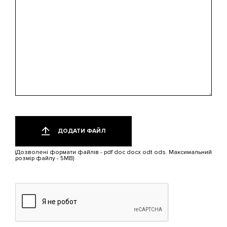
цікавить?
Додати
Лише
один
файл
ДОДАТИ ФАЙЛ
файл.
Обмеження:
(Дозволені формати файлів - pdf doc docx odt ods. Максимальний
5
розмір файлу - 5MB)
МБ.
Дозволені
типи:
pdf,
doc,
docx,
odt,
ods.