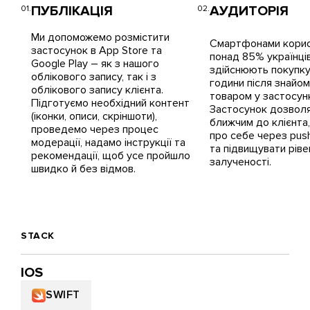
ПУБЛІКАЦІЯ
АУДИТОРІЯ
Ми допоможемо розмістити
Смартфонами кори
застосунок в App Store та
понад 85% українців,
Google Play – як з нашого
здійснюють покупк
облікового запису, так і з
години після знайом
облікового запису клієнта.
товаром у застосунк
Підготуємо необхідний контент
Застосунок дозволя
(іконки, описи, скріншоти),
ближчим до клієнта
проведемо через процес
про себе через pus
модерації, надамо інструкції та
та підвищувати ріве
рекомендації, щоб усе пройшло
залученості.
швидко й без відмов.
STACK
IOS
SWIFT