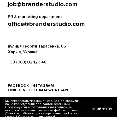
job@branderstudio.com
PR & marketing department
office@branderstudio.com
вулиця Георгія Тарасенка, 66
Харків, Україна
+38 (063) 02 120 46
FACEBOOK
INSTAGRAM
LINKEDIN
TELEGRAM
WHATSAPP
Ми використовуємо файли cookie щоб зробити
ваше користування веб-сайтом зручнішим.
Продовжуючи користуватися цим сайтом, ви
ПРИЙНЯТИ
погоджуєтесь із використанням файлів cookies.
© Brander, 2026
Дізнайтеся більше про використання cookie на
сторінці
Умови конфіденційності.