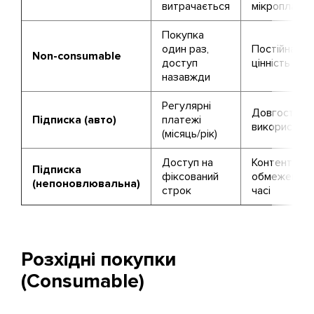
витрачається
мікроплатеж
Покупка
один раз,
Постійна
Non-consumable
доступ
цінність фун
назавжди
Регулярні
Довгострок
Підписка (авто)
платежі
використан
(місяць/рік)
Доступ на
Контент з
Підписка
фіксований
обмеженням
(непоновлювальна)
строк
часі
Розхідні покупки
(Consumable)