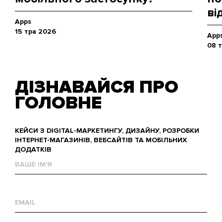
ві
Apps
15 тра 2026
App
08 
ДІЗНАВАЙСЯ ПРО
ГОЛОВНЕ
КЕЙСИ З DIGITAL-МАРКЕТИНГУ, ДИЗАЙНУ, РОЗРОБКИ
ІНТЕРНЕТ-МАГАЗИНІВ, ВЕБСАЙТІВ ТА МОБІЛЬНИХ
ДОДАТКІВ
Ваше
им'я
Е-
mail