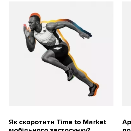
Як скоротити Time to Market
Ap
мобільного застосунку?
по