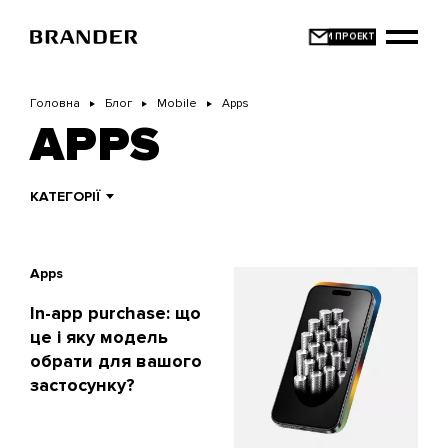
Перейти
до
основного
вмісту
Головна
Блог
Mobile
Apps
APPS
КАТЕГОРІЇ
Apps
In-app purchase: що
це і яку модель
обрати для вашого
застосунку?