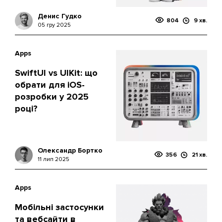
Денис Гудко
804
9 хв.
05 гру 2025
Apps
SwiftUI vs UIKit: що
обрати для iOS-
розробки у 2025
році?
Олександр Бортко
356
21 хв.
11 лип 2025
Apps
Мобільні застосунки
та вебсайти в