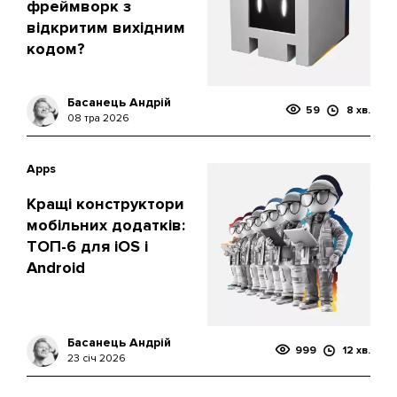
фреймворк з
відкритим вихідним
кодом?
Басанець Андрій
59
8 хв.
08 тра 2026
Apps
Кращі конструктори
мобільних додатків:
ТОП-6 для iOS і
Android
Басанець Андрій
999
12 хв.
23 січ 2026