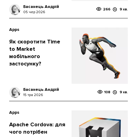
Басанець Андрій
266
9 хв.
05 чер 2026
Apps
Як скоротити Time
to Market
мобільного
застосунку?
Басанець Андрій
108
9 хв.
15 тра 2026
Apps
Apache Cordova: для
чого потрібен