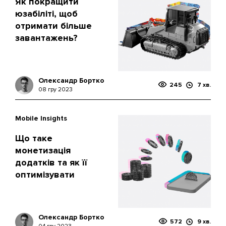
Як покращити
юзабіліті, щоб
отримати більше
завантажень?
Олександр Бортко
245
7 хв.
08 гру 2023
Mobile Insights
Що таке
монетизація
додатків та як її
оптимізувати
Олександр Бортко
572
9 хв.