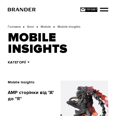
Перейти
до
основного
вмісту
Головна
Блог
Mobile
Mobile Insights
MOBILE
INSIGHTS
КАТЕГОРІЇ
Mobile Insights
AMP сторінки від "А"
до "Я"