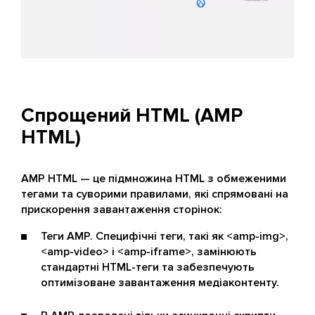
Спрощений HTML (AMP
HTML)
AMP HTML — це підмножина HTML з обмеженими
тегами та суворими правилами, які спрямовані на
прискорення завантаження сторінок:
Теги AMP. Специфічні теги, такі як <amp-img>,
<amp-video> і <amp-iframe>, замінюють
стандартні HTML-теги та забезпечують
оптимізоване завантаження медіаконтенту.