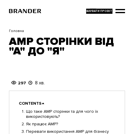
Перейти
до
основного
вмісту
Головна
AMP СТОРІНКИ ВІД
"А" ДО "Я"
8 хв.
297
CONTENTS
Що таке AMP сторінки та для чого їх
використовують?
Як працює AMP?
Переваги використання AMP для бізнесу