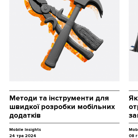
Методи та інструменти для
Як
швидкої розробки мобільних
от
додатків
за
Mobile Insights
Mobi
24 тра 2024
08 