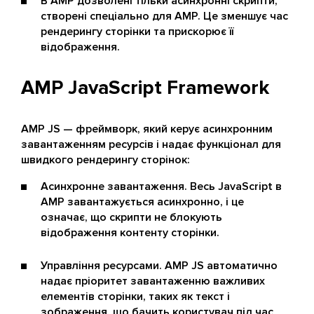
В AMP дозволені тільки асинхронні скрипти,
створені спеціально для AMP. Це зменшує час
рендерингу сторінки та прискорює її
відображення.
AMP JavaScript Framework
AMP JS — фреймворк, який керує асинхронним
завантаженням ресурсів і надає функціонал для
швидкого рендерингу сторінок:
Асинхронне завантаження. Весь JavaScript в
AMP завантажується асинхронно, і це
означає, що скрипти не блокують
відображення контенту сторінки.
Управління ресурсами. AMP JS автоматично
надає пріоритет завантаженню важливих
елементів сторінки, таких як текст і
зображення, що бачить користувач під час