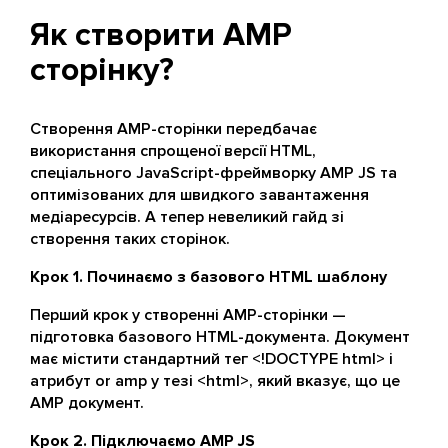
Як створити AMP
сторінку?
Створення AMP-сторінки передбачає
використання спрощеної версії HTML,
спеціального JavaScript-фреймворку AMP JS та
оптимізованих для швидкого завантаження
медіаресурсів. А тепер невеликий гайд зі
створення таких сторінок.
Крок 1. Починаємо з базового HTML шаблону
Перший крок у створенні AMP-сторінки —
підготовка базового HTML-документа. Документ
має містити стандартний тег <!DOCTYPE html> і
атрибут or amp у тезі <html>, який вказує, що це
AMP документ.
Крок 2. Підключаємо AMP JS