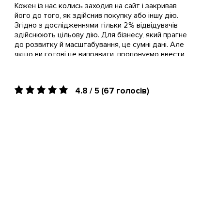
Кожен із нас колись заходив на сайт і закривав
товарів і контенту. Усе це буде
інформації та перетворення її на
його до того, як здійснив покупку або іншу дію.
враховано в технічному завданні.
реальні кейси. Без цього
Згідно з дослідженнями тільки 2 % відвідувачів
прибуток і істотне зростання
здійснюють цільову дію. Для бізнесу, який прагне
уявити складно.
до розвитку й масштабування, це сумні дані. Але
якщо ви готові це виправити, пропонуємо ввести
оптимізацію коефіцієнта конверсії або скорочено
CRO. У маркетингу зростання це життєво
важливий компонент, для поліпшення якого
4.8 / 5
(67 голосів)
бізнесу потрібно використовувати дані й бути
готовим до експериментів.
Що таке оптимізація коефіцієнта конверсії
(CRO)
Оптимізація коефіцієнта конверсії, або CRO, — це
всебічний процес із метою збільшення відсотка
відвідувачів сайту, які здійснюють певні цільові дії,
такі як заповнення форми заявки або оформлення
замовлення. Ключова ідея conversion rate — це
створення зручнішої для користувача версії сайту,
яка стимулюватиме відвідувачів до вищої
конверсії.