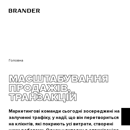
Перейти
до
основного
вмісту
Головна
МАСШТАБУВАННЯ
ПРОДАЖІВ,
ТРАНЗАКЦІЙ
Маркетингові команди сьогодні зосереджені на
залученні трафіку, у надії, що він перетвориться
на клієнтів, які покриють усі витрати, створені