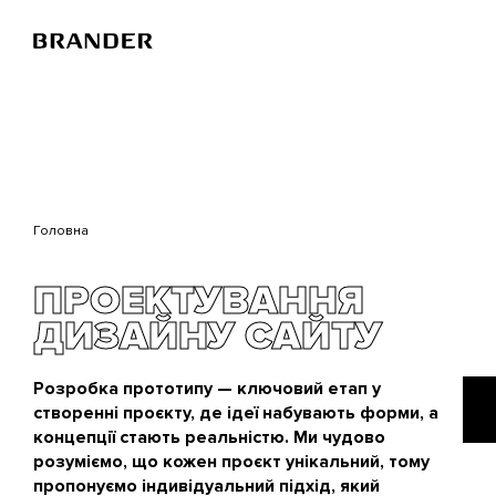
Перейти
до
основного
вмісту
Головна
ПРОЕКТУВАННЯ
ДИЗАЙНУ САЙТУ
Розробка прототипу — ключовий етап у
створенні проєкту, де ідеї набувають форми, а
концепції стають реальністю. Ми чудово
розуміємо, що кожен проєкт унікальний, тому
пропонуємо індивідуальний підхід, який