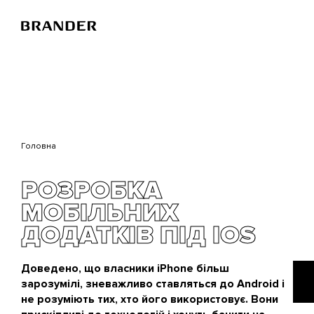
Перейти
до
основного
вмісту
Головна
РОЗРОБКА
МОБІЛЬНИХ
ДОДАТКІВ ПІД IOS
Доведено, що власники iPhone більш
зарозумілі, зневажливо ставляться до Android і
не розуміють тих, хто його використовує. Вони