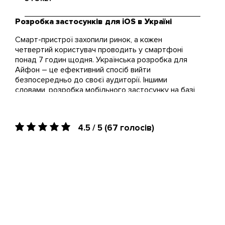
обманюйте себе.
Розробка застосунків для iOS в Україні
Ця задача для нас не проблема.
Радимо зв'язатися з відділом
Смарт-пристрої захопили ринок, а кожен
маркетингу Brander, вони
четвертий користувач проводить у смартфоні
розкажуть деталі.
понад 7 годин щодня. Українська розробка для
Айфон – це ефективний спосіб вийти
безпосередньо до своєї аудиторії. Іншими
словами, розробка мобільного застосунку на базі
операційної системи iOS – це крок до подолання
дистанції між вашим продуктом і клієнтом. Наша
команда повністю занурюється в кожен проект і
4.5 / 5
(67 голосів)
доводить до ідеалу застосунки, що вирішують
ваші бізнес-завдання.
Крім того, створити застосунок для iOS – означає
увійти в екосистему Apple, де стабільність,
безпека та висока лояльність користувачів
відкривають нові можливості для монетизації. Ми
враховуємо всі особливості iOS-платформи – від
вимог App Store до очікувань кінцевих
користувачів. Незалежно від ніші – eCommerce,