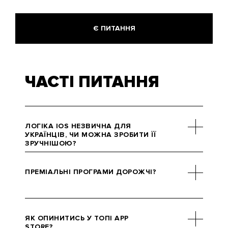
Є ПИТАННЯ
ЧАСТІ ПИТАННЯ
ЛОГІКА IOS НЕЗВИЧНА ДЛЯ
УКРАЇНЦІВ, ЧИ МОЖНА ЗРОБИТИ ЇЇ
ЗРУЧНІШОЮ?
Ми розробимо програму за
європейськими стандартами, але
ПРЕМІАЛЬНІ ПРОГРАМИ ДОРОЖЧІ?
з ухилом на вітчизняний ринок.
Не переживайте стосовно
зручності додатка, адже задля
Не завжди. У деяких випадках ми
цього ми проводимо багато
розробляли Android-версії за
ЯК ОПИНИТИСЬ У ТОПІ APP
досліджень.
більшу ціну, ніж iOS, тому не
STORE?