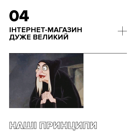
преміальною. Face ID, Touch ID, Siri — це унікальні
04
інструменти, які дозволяють додавати певний
функціонал і забезпечують взаємодію з
користувачем, недоступну для Android.
ІНТЕРНЕТ-МАГАЗИН
ДУЖЕ ВЕЛИКИЙ
У Apple Store налічується понад півтора мільйона
програм. Опинитися в такій великій "сім'ї"
спочатку трохи страшнувато, але ви зможете
освоїтися і теж станете успішним, перебуваючи в
компанії з найкращими.
НАШІ ПРИНЦИПИ