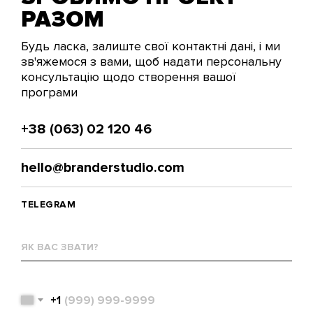
РАЗОМ
Будь ласка, залиште свої контактні дані, і ми
зв'яжемося з вами, щоб надати персональну
консультацію щодо створення вашої
програми
+38 (063) 02 120 46
hello@branderstudio.com
TELEGRAM
Як
вас
звати?
Телефон
+1