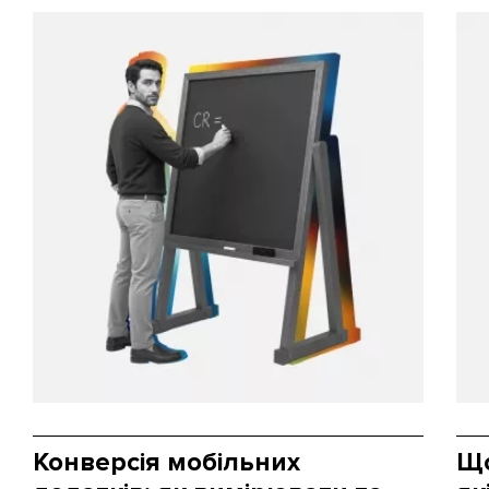
Конверсія мобільних
Що