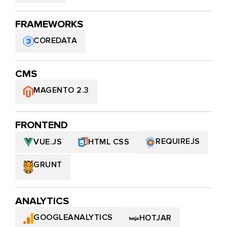
FRAMEWORKS
COREDATA
CMS
MAGENTO 2.3
FRONTEND
REQUIREJS
HTML СSS
VUE.JS
GRUNT
ANALYTICS
GOOGLEANALYTICS
HOTJAR