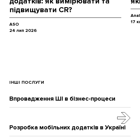
додатків: як вимірювати та
як
підвищувати CR?
Anal
17 к
ASO
24 лип 2026
ІНШІ ПОСЛУГИ
Впровадження ШІ в бізнес-процеси
Розробка мобільних додатків в Україні