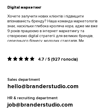
Digital маркетинг
Хочете залучити нових клієнтів і підвищити
впізнаваність бренду? Наша команда маркетологів
знає, наскільки глибока кроляча нора, адже ми вже
9 років працюємо в інтернет маркетингу та
створюємо digital стратегії для великих брендів,
середнього бізнесу, молодих стартапів. Ми
розкрутимо ваш проект, допоможемо з
позиціюванням і філософією бренду, підвищимо
імідж продукту.
4.7 / 5
(927 голосів)
Digital послуги для наших клієнтів
Digital послуги — комплексне просування товарів
або послуг в інтернеті. Ми проаналізуємо ваш
Sales department
бізнес, налаштуємо статистику і аналітику,
hello@branderstudio.com
запропонуємо інструменти маркетингу, які будуть
допомагати в досягненні головної мети вашого
бізнесу.
HR & recruiting department
job@branderstudio.com
Digital реклама