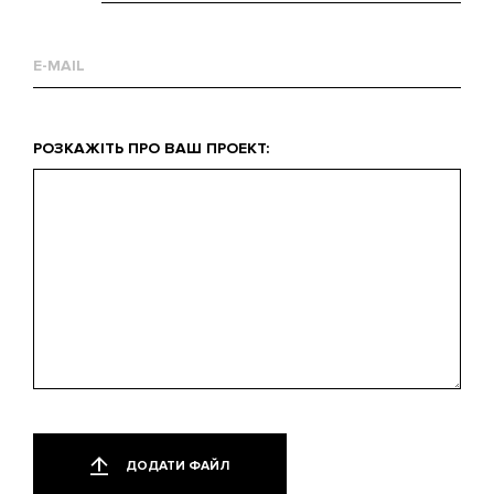
Email
Що
РОЗКАЖІТЬ ПРО ВАШ ПРОЕКТ:
вас
цікавить?
Додати
Лише
один
файл
ДОДАТИ ФАЙЛ
файл.