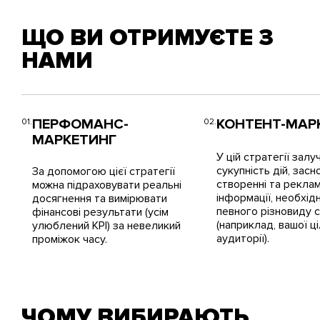
ЩО ВИ ОТРИМУЄТЕ З
НАМИ
ПЕРФОМАНС-
КОНТЕНТ-МАР
МАРКЕТИНГ
У цій стратегії залу
сукупність дій, засн
За допомогою цієї стратегії
створенні та реклам
можна підраховувати реальні
інформації, необхід
досягнення та вимірювати
певного різновиду 
фінансові результати (усім
(наприклад, вашої ц
улюблений KPI) за невеликий
аудиторії).
проміжок часу.
ЧОМУ ВИБИРАЮТЬ