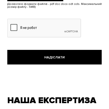
Обмеження:
(Дозволені формати файлів - pdf doc docx odt ods. Максимальний
5
розмір файлу - 5MB)
МБ.
Дозволені
типи:
pdf,
doc,
docx,
odt,
ods.
НАША ЕКСПЕРТИЗА