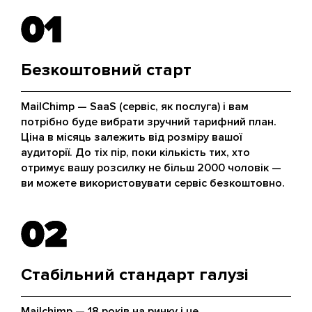
01
01
Безкоштовний старт
MailChimp — SaaS (сервіс, як послуга) і вам
потрібно буде вибрати зручний тарифний план.
Ціна в місяць залежить від розміру вашої
аудиторії. До тіх пір, поки кількість тих, хто
отримує вашу розсилку не більш 2000 чоловік —
ви можете використовувати сервіс безкоштовно.
02
02
Стабільний стандарт галузі
Mailchimp — 18 років на ринку і це