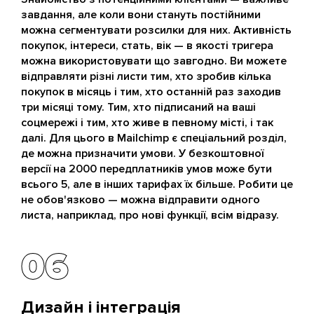
завдання, але коли вони стануть постійними
можна сегментувати розсилки для них. Активність
покупок, інтереси, стать, вік — в якості тригера
можна використовувати що завгодно. Ви можете
відправляти різні листи тим, хто зробив кілька
покупок в місяць і тим, хто останній раз заходив
три місяці тому. Тим, хто підписаний на ваші
соцмережі і тим, хто живе в певному місті, і так
далі. Для цього в Mailchimp є спеціальний розділ,
де можна призначити умови. У безкоштовної
версії на 2000 передплатників умов може бути
всього 5, але в інших тарифах їх більше. Робити це
не обов'язково — можна відправити одного
листа, наприклад, про нові функції, всім відразу.
06
06
Дизайн і інтеграція