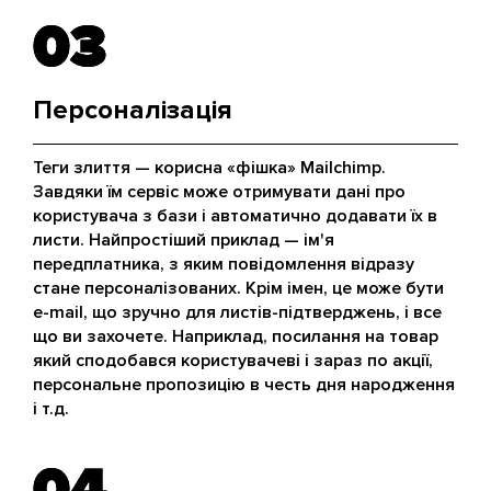
03
03
Персоналізація
Теги злиття — корисна «фішка» Mailchimp.
Завдяки їм сервіс може отримувати дані про
користувача з бази і автоматично додавати їх в
листи. Найпростіший приклад — ім'я
передплатника, з яким повідомлення відразу
стане персоналізованих. Крім імен, це може бути
e-mail, що зручно для листів-підтверджень, і все
що ви захочете. Наприклад, посилання на товар
який сподобався користувачеві і зараз по акції,
персональне пропозицію в честь дня народження
і т.д.
04
04