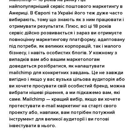
найпопулярніший сервіс поштового маркетингу в
Америці. В Європі та Україні його теж дуже часто
вибирають, тому що знають як з ним працювати і
отримувати результати. Плюс, всі ці 18 років
сервіс дійсно розвивається і зараз ви отримуєте
повноцінну маркетингову платформу, адаптовану
під потреби, як великих корпорацій, так і малого
бізнесу, і навіть особистих блогів. У кожному з
випадків вам або вашим маркетологам
доведеться розібратися, як налаштувати
mailchimp для конкретних завдань. Це не завжди
вигідно і якщо у вас вузька цільова аудиторія або
ви хочете просувати свій особистий бренд, можна
вибрати нішеві рішення, а ми підкажемо вам, які
саме. Mailchimp — кращий вибір, якщо ви хочете
протестувати e-mail маркетинг на старті свого
проекту або, навпаки, вам потрібен потужний
інструмент для великої аудиторії і ви готові
інвестувати в нього.