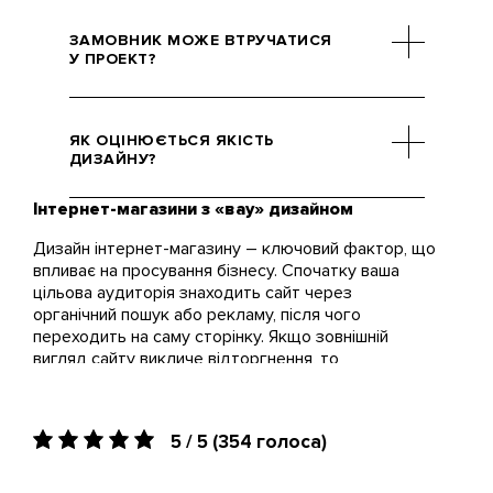
Швидкий лендинг для своїх
потреб не потребує складного
ЗАМОВНИК МОЖЕ ВТРУЧАТИСЯ
дизайну, тому в таких випадках
У ПРОЕКТ?
ми радимо шаблони. Але
бізнес на кшталт інтернет-
Може, й особливо на початку
магазину чи ресторану вимагає
розробки. Він допоможе
ЯК ОЦІНЮЄТЬСЯ ЯКІСТЬ
наявності сайту, який
скласти правильне ТЗ, яке
ДИЗАЙНУ?
визначатиме імідж на фоні
стане для проекту
конкурентів та залучатиме
фундаментом.
Інтернет-магазини з «вау» дизайном
Критерії стандартні, і вони
клієнтів.
мають такий вигляд:
Дизайн інтернет-магазину – ключовий фактор, що
подобається/не подобається;
впливає на просування бізнесу. Спочатку ваша
функціонально/марно;
цільова аудиторія знаходить сайт через
відповідає маркетинговим
органічний пошук або рекламу, після чого
запитам чи ні; чи зручно буде
переходить на саму сторінку. Якщо зовнішній
клієнту.
вигляд сайту викличе відторгнення, то
розраховувати на конверсію відвідувача не
доведеться. Він не зробить цільової дії, і ви
залишитеся без прибутку. Тому дуже важливо,
5 / 5
(354 голоса)
щоб ще на перших етапах роботи над сайтом
дизайнери створили привабливе оформлення. Ми
розробимо сучасний дизайн, який підвищить ваш