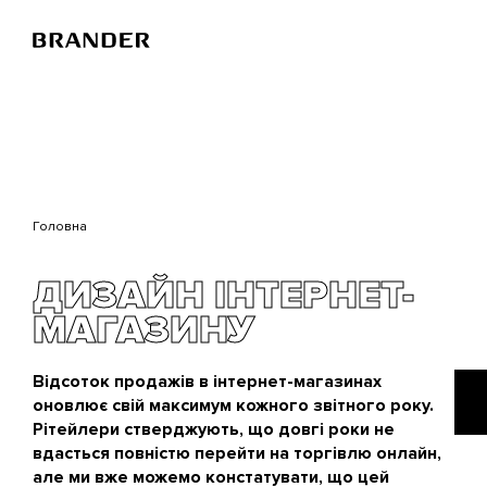
Перейти
до
основного
вмісту
Головна
ДИЗАЙН ІНТЕРНЕТ-
МАГАЗИНУ
Відсоток продажів в інтернет-магазинах
оновлює свій максимум кожного звітного року.
Рітейлери стверджують, що довгі роки не
вдасться повністю перейти на торгівлю онлайн,
але ми вже можемо констатувати, що цей