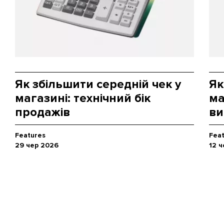
Як збільшити середній чек у
Як
магазині: технічний бік
ма
продажів
ви
Features
Fea
29 чер 2026
12 