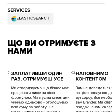
SERVICES
ELASTICSEARCH
ЩО ВИ ОТРИМУЄТЕ З
НАМИ
ЗАПЛАТИВШИ ОДИН
НАПОВНИМО
РАЗ, ОТРИМУЄШ УСЕ
КОНТЕНТОМ
Ми стверджуємо, що бізнес має
Вам не доведеться 
працювати лише за цією
за цією послугою д
формулою. Ми з усіма клієнтами
аутсорсу. Все необ
чинимо однаково - оголошуємо
вам Brander. Ми спі
всю суму за роботу і не
продакшеном, скла
намагаємося маніпулювати.
маркетингові страте