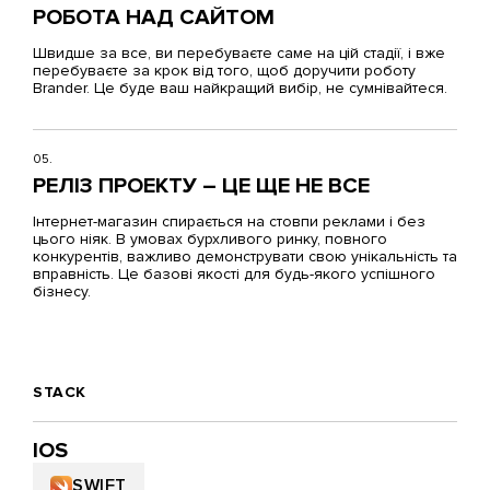
РОБОТА НАД САЙТОМ
Швидше за все, ви перебуваєте саме на цій стадії, і вже
перебуваєте за крок від того, щоб доручити роботу
Brander. Це буде ваш найкращий вибір, не сумнівайтеся.
05.
РЕЛІЗ ПРОЕКТУ – ЦЕ ЩЕ НЕ ВСЕ
Інтернет-магазин спирається на стовпи реклами і без
цього ніяк. В умовах бурхливого ринку, повного
конкурентів, важливо демонструвати свою унікальність та
вправність. Це базові якості для будь-якого успішного
бізнесу.
STACK
IOS
SWIFT