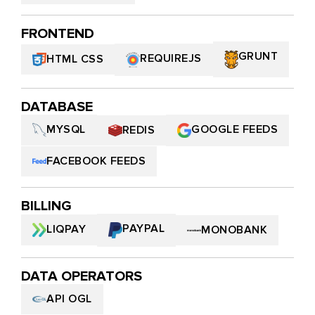
FRONTEND
GRUNT
REQUIREJS
HTML СSS
DATABASE
GOOGLE FEEDS
MYSQL
REDIS
FACEBOOK FEEDS
BILLING
PAYPAL
LIQPAY
MONOBANK
DATA OPERATORS
API OGL