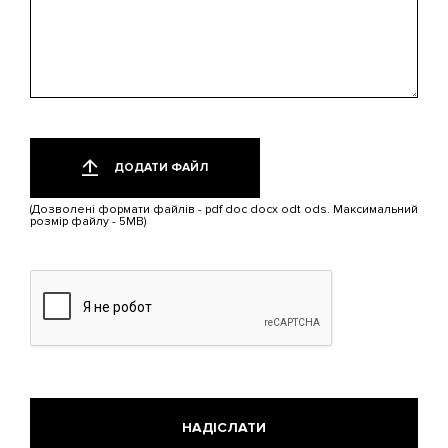
Додати
Лише
один
файл
ДОДАТИ ФАЙЛ
файл.
Обмеження:
(Дозволені формати файлів - pdf doc docx odt ods. Максимальний
5
розмір файлу - 5MB)
МБ.
Дозволені
типи:
pdf,
doc,
docx,
odt,
ods.