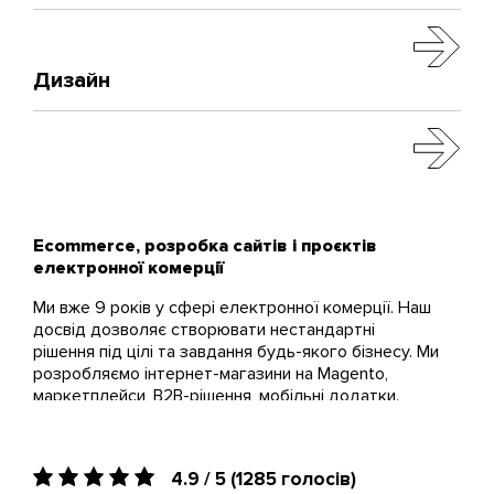
Дизайн
Ecommerce, розробка сайтів і проєктів
електронної комерції
Ми вже 9 років у сфері електронної комерції. Наш
досвід дозволяє створювати нестандартні
рішення під цілі та завдання будь-якого бізнесу. Ми
розробляємо інтернет-магазини на Magento,
маркетплейси, B2B-рішення, мобільні додатки.
Завдяки експертності в eCommerce проектуємо
інтерфейси, що роблять онлайн-шопінг
комфортним, а з доопрацьованим рушієм Magento
4.9 / 5
(1285 голосів)
— швидким. Разом із клієнтом створюємо