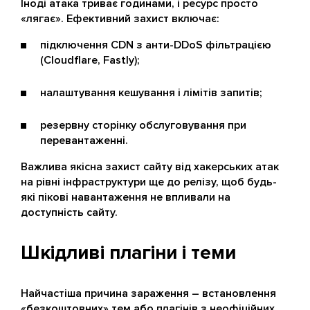
Іноді атака триває годинами, і ресурс просто
«лягає». Ефективний захист включає:
підключення CDN з анти-DDoS фільтрацією
(Cloudflare, Fastly);
налаштування кешування і лімітів запитів;
резервну сторінку обслуговування при
перевантаженні.
Важлива якісна захист сайту від хакерських атак
на рівні інфраструктури ще до релізу, щоб будь-
які пікові навантаження не впливали на
доступність сайту.
Шкідливі плагіни і теми
Найчастіша причина зараження – встановлення
«безкоштовних» тем або плагінів з неофіційних