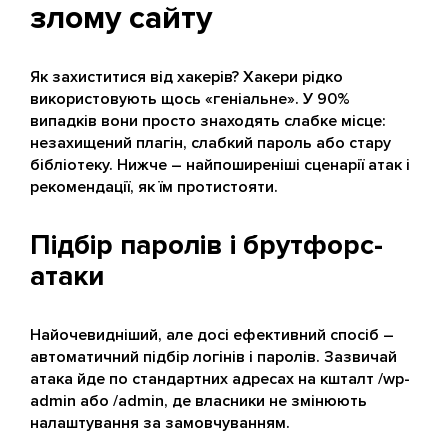
злому сайту
Як захиститися від хакерів? Хакери рідко
використовують щось «геніальне». У 90%
випадків вони просто знаходять слабке місце:
незахищений плагін, слабкий пароль або стару
бібліотеку. Нижче – найпоширеніші сценарії атак і
рекомендації, як їм протистояти.
Підбір паролів і брутфорс-
атаки
Найочевидніший, але досі ефективний спосіб –
автоматичний підбір логінів і паролів. Зазвичай
атака йде по стандартних адресах на кшталт /wp-
admin або /admin, де власники не змінюють
налаштування за замовчуванням.