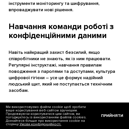
інструменти моніторингу та шифрування,
впроваджувати нові рішення.
Навчання команди роботі з
конфіденційними даними
Навіть найкращий захист безсилий, якщо
співробітники не знають, як із ним працювати.
Регулярні інструктажі, навчання правилам
поводження з паролями та доступами, культура
цифрової гігієни – усе це формує надійний
людський щит, який не поступається технічним
засобам.
Як захистити свій сайт
Ми використовуємо файли cookie щоб зробити
ваше користування веб-сайтом зручнішим.
від злому та хакерських
Продовжуючи користуватися цим сайтом, ви
ПРИЙНЯТИ
погоджуєтесь із використанням файлів cookies.
Дізнайтеся більше про використання cookie на
атак у довгостроковій
сторінці
Умови конфіденційності.