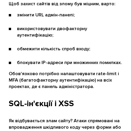
Щоб захист сайтів від злому був міцним, варто:
змінити URL адмін-панелі;
використовувати двофакторну
аутентифікацію;
обмежити кількість спроб входу;
блокувати IP-адреси при множинних помилках.
Обов'язково потрібно налаштовувати rate-limit і
MFA (багатофакторну аутентифікацію) на всіх
проектах, де є панель адміністратора.
SQL-ін'єкції і XSS
Як відбувається злам сайту? Атаки спрямовані на
впровадження шкідливого коду через форми або