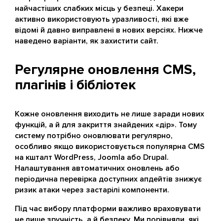
найчастіших слабких місць у безпеці. Хакери
активно використовують уразливості, які вже
відомі й давно виправлені в нових версіях. Нижче
наведено варіанти, як захистити сайт.
Регулярне оновлення CMS,
плагінів і бібліотек
Кожне оновлення виходить не лише заради нових
функцій, а й для закриття знайдених «дір». Тому
систему потрібно оновлювати регулярно,
особливо якщо використовується популярна CMS
на кшталт WordPress, Joomla або Drupal.
Налаштування автоматичних оновлень або
періодична перевірка доступних апдейтів знижує
ризик атаки через застарілі компоненти.
Під час вибору платформи важливо враховувати
не лише зручність, а й безпеку. Ми порівняли, які