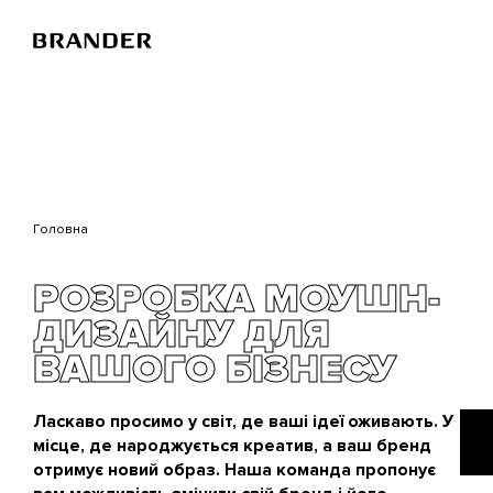
Перейти
до
основного
вмісту
Головна
РОЗРОБКА МОУШН-
ДИЗАЙНУ ДЛЯ
ВАШОГО БІЗНЕСУ
Ласкаво просимо у світ, де ваші ідеї оживають. У
місце, де народжується креатив, а ваш бренд
отримує новий образ. Наша команда пропонує