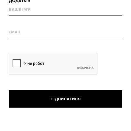
ДОДАТКІВ
Ваше
им'я
Е-
mail