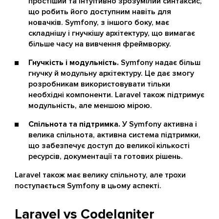
простіший та інтуїтивно зрозумілий синтаксис,
що робить його доступним навіть для
новачків. Symfony, з іншого боку, має
складнішу і гнучкішу архітектуру, що вимагає
більше часу на вивчення фреймворку.
Гнучкість і модульність.
Symfony надає більш
гнучку й модульну архітектуру. Це дає змогу
розробникам використовувати тільки
необхідні компоненти. Laravel також підтримує
модульність, але меншою мірою.
Спільнота та підтримка.
У Symfony активна і
велика спільнота, активна система підтримки,
що забезпечує доступ до великої кількості
ресурсів, документації та готових рішень.
Laravel також має велику спільноту, але трохи
поступається Symfony в цьому аспекті.
Laravel vs CodeIgniter