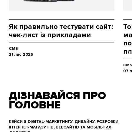
Як правильно тестувати сайт:
То
чек-лист із прикладами
ма
по
CMS
п
21 лис 2025
CM
07 
ДІЗНАВАЙСЯ ПРО
ГОЛОВНЕ
КЕЙСИ З DIGITAL-МАРКЕТИНГУ, ДИЗАЙНУ, РОЗРОБКИ
ІНТЕРНЕТ-МАГАЗИНІВ, ВЕБСАЙТІВ ТА МОБІЛЬНИХ