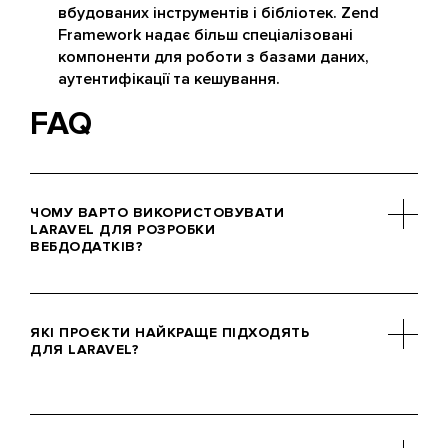
вбудованих інструментів і бібліотек. Zend
Framework надає більш спеціалізовані
компоненти для роботи з базами даних,
аутентифікації та кешування.
FAQ
ЧОМУ ВАРТО ВИКОРИСТОВУВАТИ
LARAVEL ДЛЯ РОЗРОБКИ
ВЕБДОДАТКІВ?
Фреймворк Laravel простий у
використанні, у нього потужна
ЯКІ ПРОЄКТИ НАЙКРАЩЕ ПІДХОДЯТЬ
система маршрутизації, зручний ORM
ДЛЯ LARAVEL?
Eloquent, є шаблонізатор Blade.
Laravel чудово підходить для
розробки вебдодатків середньої та