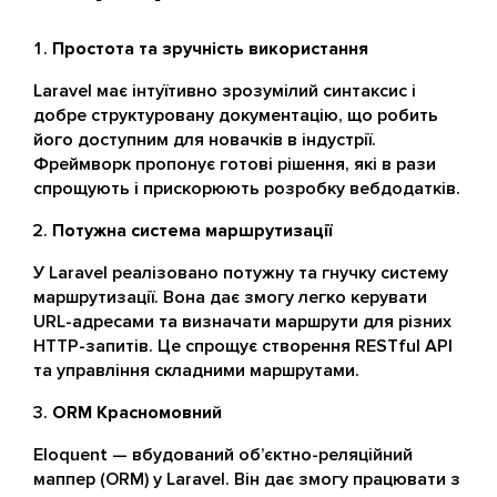
Простота та зручність використання
Laravel має інтуїтивно зрозумілий синтаксис і
добре структуровану документацію, що робить
його доступним для новачків в індустрії.
Фреймворк пропонує готові рішення, які в рази
спрощують і прискорюють розробку вебдодатків.
Потужна система маршрутизації
У Laravel реалізовано потужну та гнучку систему
маршрутизації. Вона дає змогу легко керувати
URL-адресами та визначати маршрути для різних
HTTP-запитів. Це спрощує створення RESTful API
та управління складними маршрутами.
ORM Красномовний
Eloquent — вбудований об’єктно-реляційний
маппер (ORM) у Laravel. Він дає змогу працювати з