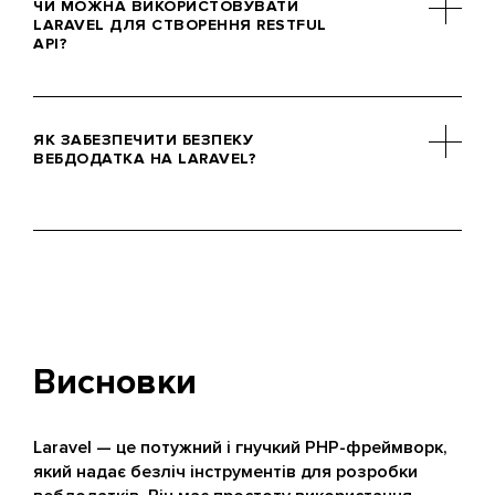
ЧИ МОЖНА ВИКОРИСТОВУВАТИ
великої величини. Це можуть бути:
LARAVEL ДЛЯ СТВОРЕННЯ RESTFUL
API?
корпоративні системи, e-commerce
платформи, соціальні мережі та інші
складні проєкти.
Так, Laravel надає потужні
інструменти для створення RESTful
ЯК ЗАБЕЗПЕЧИТИ БЕЗПЕКУ
API, як-от система маршрутизації та
ВЕБДОДАТКА НА LARAVEL?
вбудовані механізми аутентифікації.
У Laravel реалізовано такі механізми
захисту: захист від CSRF-атак,
хешування паролів, валідація даних і
багато іншого. Для забезпечення
безпеки також рекомендується
регулярно оновлювати фреймворк і
Висновки
дотримуватися найкращих практик із
захисту вебдодатків.
Laravel — це потужний і гнучкий PHP-фреймворк,
який надає безліч інструментів для розробки