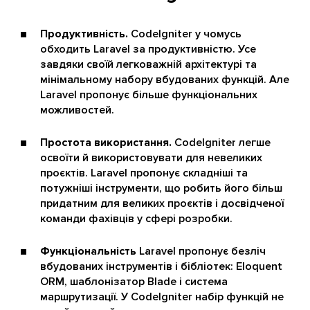
Продуктивність.
CodeIgniter у чомусь
обходить Laravel за продуктивністю. Усе
завдяки своїй легковажній архітектурі та
мінімальному набору вбудованих функцій. Але
Laravel пропонує більше функціональних
можливостей.
Простота використання.
CodeIgniter легше
освоїти й використовувати для невеликих
проєктів. Laravel пропонує складніші та
потужніші інструменти, що робить його більш
придатним для великих проєктів і досвідченої
команди фахівців у сфері розробки.
Функціональність
Laravel пропонує безліч
вбудованих інструментів і бібліотек: Eloquent
ORM, шаблонізатор Blade і система
маршрутизації. У CodeIgniter набір функцій не