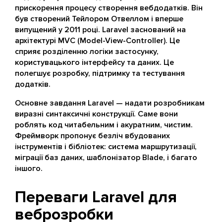
прискорення процесу створення вебдодатків. Він
був створений Тейлором Отвеллом і вперше
випущений у 2011 році. Laravel заснований на
архітектурі MVC (Model-View-Controller). Це
сприяє розділенню логіки застосунку,
користувацького інтерфейсу та даних. Це
полегшує розробку, підтримку та тестування
додатків.
Основне завдання Laravel — надати розробникам
виразні синтаксичні конструкції. Саме вони
роблять код читабельним і акуратним, чистим.
Фреймворк пропонує безліч вбудованих
інструментів і бібліотек: система маршрутизації,
міграції баз даних, шаблонізатор Blade, і багато
іншого.
Переваги Laravel для
веброзробки