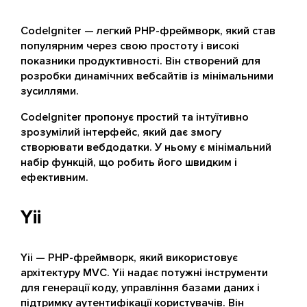
CodeIgniter — легкий PHP-фреймворк, який став
популярним через свою простоту і високі
показники продуктивності. Він створений для
розробки динамічних вебсайтів із мінімальними
зусиллями.
CodeIgniter пропонує простий та інтуїтивно
зрозумілий інтерфейс, який дає змогу
створювати вебдодатки. У ньому є мінімальний
набір функцій, що робить його швидким і
ефективним.
Yii
Yii — PHP-фреймворк, який використовує
архітектуру MVC. Yii надає потужні інструменти
для генерації коду, управління базами даних і
підтримку аутентифікації користувачів. Він