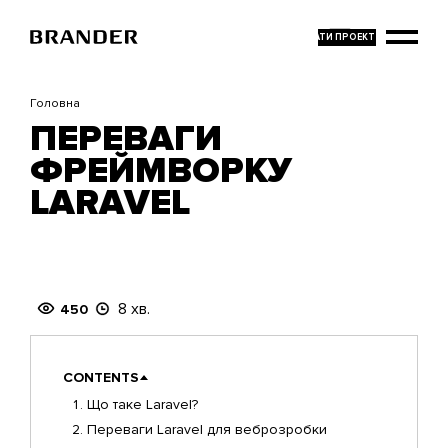
Перейти
до
основного
вмісту
Головна
ПЕРЕВАГИ
ФРЕЙМВОРКУ
LARAVEL
8 хв.
450
CONTENTS
Що таке Laravel?
Переваги Laravel для веброзробки