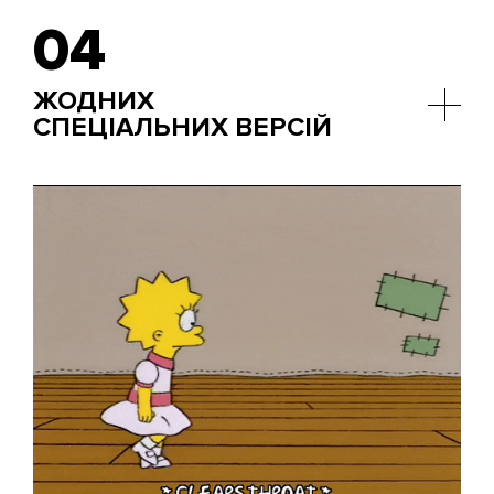
саме під Java. Отже, подальше опрацювання
04
віджетів та розширень, необхідних для веб-
програми, також слід робити через JS.
ЖОДНИХ
СПЕЦІАЛЬНИХ ВЕРСІЙ
Програми на "яві" підтримуються практично всіма
відомими операційними системами, тому не
потрібно хвилюватися, що десь з'явиться "синій
екран смерті", і доведеться терміново
розробляти окремий продукт під кожну систему.