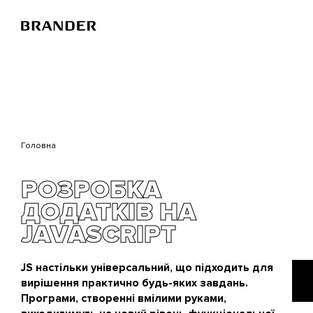
Перейти
до
основного
вмісту
Головна
РОЗРОБКА
ДОДАТКІВ НА
JAVASCRIPT
JS настільки універсальний, що підходить для
вирішення практично будь-яких завдань.
Програми, створенні вмілими руками,