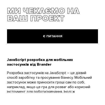
можна буде розміщувати корисні
статті й контактні дані, та навіть
МИ ЧЕКАЄМО НА
створити блог на вільну тему. Аби
ВАШ ПРОЕКТ
приносило дохід!
Є ПИТАННЯ
JavaScript розробка для мобільних
застосунків від Brander
Розробка застосунків на JavaScript – це дієвий
спосіб заробітку та просування бізнесу. Мобільний
застосунок може приносити гроші сам по собі,
наприклад, якщо це гра для розваг або корисний
інструмент для роботи/навчання. Іноді ж
застосунок створюють, щоб зробити сервіс
компанії зручнішим для клієнта, підвищити імідж