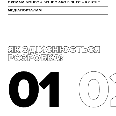
СХЕМАМ БІЗНЕС + БІЗНЕС АБО БІЗНЕС + КЛІЄНТ
МЕДІАПОРТАЛАМ
ЯК ЗДІЙСНЮЄТЬСЯ
РОЗРОБКА?
01
01
0
0