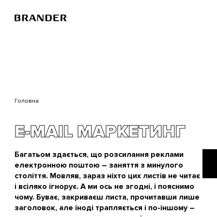
Перейти
до
основного
вмісту
Головна
E-MAIL МАРКЕТИНГ
Багатьом здається, що розсилання реклами
електронною поштою – заняття з минулого
століття. Мовляв, зараз ніхто цих листів не читає
і всіляко ігнорує. А ми ось не згодні, і пояснимо
чому. Буває, закриваєш листа, прочитавши лише
заголовок, але іноді трапляється і по-іншому –