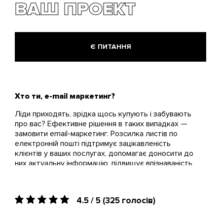
ВАШ ПРОЕКТ
Є ПИТАННЯ
Хто ти, e-mail маркетинг?
Ліди приходять, зрідка щось купують і забувають
про вас? Ефективне рішення в таких випадках —
замовити email-маркетинг. Розсилка листів по
електронній пошті підтримує зацікавленість
клієнтів у ваших послугах, допомагає доносити до
них актуальну інформацію, підвищує впізнаваність
бренду. Ми організуємо масову розсилку листів,
розробимо стратегію емейл-маркетингу,
оформимо кожен лист на найвищому рівні. Наша
4.5 / 5
(325 голосів)
мета — знизити для вас вартість залучення ліда,
завдяки утриманню цікавими, корисними і