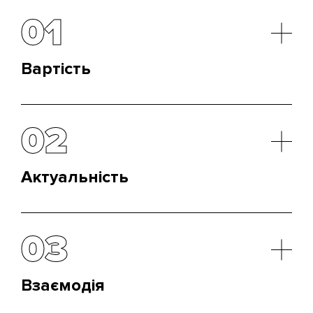
01
Вартість
Вона низька. Можна вибрати саме той розсильний
сервіс, який влаштовує вас найбільше і
02
задовольняє ваші потреби. Ми із задоволенням
допоможемо вам зробити перші кроки на цьому
шляху.
Актуальність
Ми вміємо очищати базу розсилки від клієнтів, які
втратили до вас інтерес, і замінювати їх на нових
03
потенційних покупців.
Взаємодія