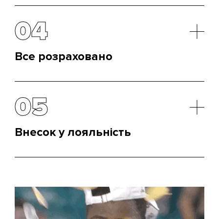
Копірайтер створить текст для розсилки та
вибудує теплі відносини з аудиторією без
04
прямого залучення клієнта за стіл переговорів
або в офіс.
Все розраховано
Алгоритми нашої розсилки та e-mail маркетингу
дозволяють побудувати процедуру на місяці
05
вперед. Налаштування потрібно провести один
раз, і можна попивати коктейлі на пляжі.
Внесок у лояльність
Ми з вами розуміємо, що далеко не завжди
важлива кількість. Чинник якості визначає, як
довго пробуде з вами клієнт. Завдання –
затримати його якнайдовше.