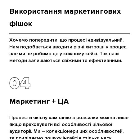
Використання маркетингових
фішок
Хочемо попередити, що процес індивідуальний.
Нам подобається вводити різні хитрощі у процес,
але ми не робимо це у кожному кейсі. Так наші
методи залишаються свіжими та ефективними.
04
04
Маркетинг + ЦА
Провести якісну кампанію з розсилки можна лише
якщо враховувати всі особливості цільової
аудиторії. Ми – колекціонери цих особливостей,
та приділяємо пошуку інсайтів стільки часу,