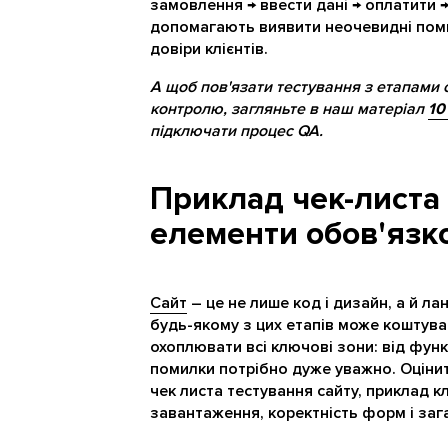
замовлення → ввести дані → оплатити →
допомагають виявити неочевидні поми
довіри клієнтів.
А щоб пов'язати тестування з етапами с
контролю, загляньте в наш матеріал
10
підключати процес QA.
Приклад чек-листа 
елементи обов'язк
Сайт
– це не лише код і дизайн, а й л
будь-якому з цих етапів може коштува
охоплювати всі ключові зони: від функ
помилки потрібно дуже уважно. Оцінит
чек листа тестування сайту, приклад 
завантаження, коректність форм і заг