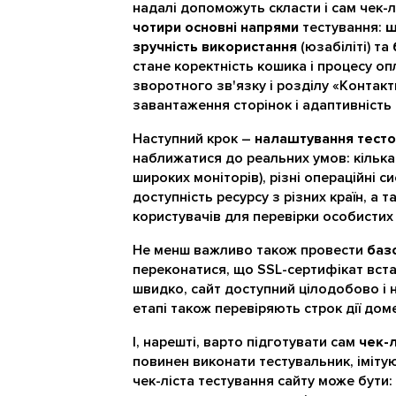
надалі допоможуть скласти і сам чек-л
чотири основні напрями
тестування:
ш
зручність використання
(юзабіліті) та
стане коректність кошика і процесу оп
зворотного зв'язку і розділу «Контакти
завантаження сторінок і адаптивність 
Наступний крок –
налаштування тест
наближатися до реальних умов: кілька 
широких моніторів), різні операційні 
доступність ресурсу з різних країн, а 
користувачів для перевірки особистих к
Не менш важливо також провести
базо
переконатися, що SSL-сертифікат вста
швидко, сайт доступний цілодобово і 
етапі також перевіряють строк дії дом
І, нарешті, варто підготувати сам
чек-л
повинен виконати тестувальник, іміт
чек-ліста тестування сайту може бути