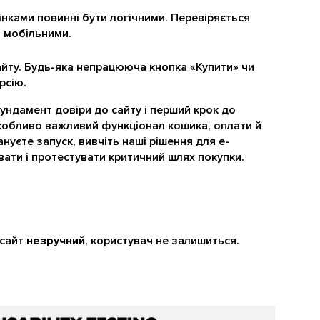
нками повинні бути логічними. Перевіряється
з мобільними.
йту. Будь-яка непрацююча кнопка «Купити» чи
рсію.
ндамент довіри до сайту і перший крок до
особливо важливий функціонал кошика, оплати й
ануєте запуск, вивчіть наші рішення для
e-
ти і протестувати критичний шлях покупки.
 сайт
незручний
, користувач не залишиться.