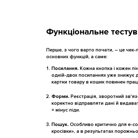
Функціональне тесту
Перше, з чого варто почати, – це чек-
основних функцій, а саме:
Посилання.
Кожна кнопка і кожен лін
одній-двох посиланнях уже знижує до
картки товару в кошик повинен пра
Форми.
Реєстрація, зворотний зв'язо
коректно відправляти дані й видав
= мінус ліди.
Пошук.
Особливо критично для e-co
кросівки», а в результатах порожньо 