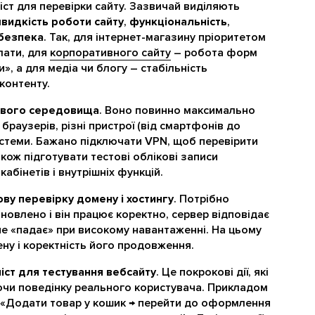
іст для перевірки сайту. Зазвичай виділяють
видкість роботи сайту
,
функціональність
,
безпека
. Так, для інтернет-магазину пріоритетом
лати, для
корпоративного сайту
– робота форм
», а для медіа чи блогу – стабільність
контенту.
ового середовища
. Воно повинно максимально
браузерів, різні пристрої (від смартфонів до
системи. Бажано підключати VPN, щоб перевірити
також підготувати тестові облікові записи
абінетів і внутрішніх функцій.
ву перевірку домену і хостингу
. Потрібно
новлено і він працює коректно, сервер відповідає
не «падає» при високому навантаженні. На цьому
ену і коректність його продовження.
іст для тестування вебсайту
. Це покрокові дії, які
уючи поведінку реального користувача. Прикладом
: «Додати товар у кошик → перейти до оформлення