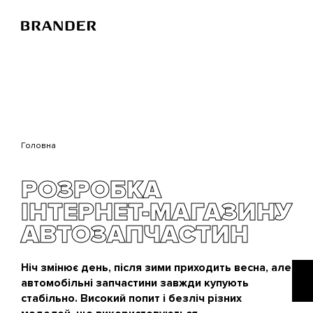
Перейти
до
основного
вмісту
Головна
РОЗРОБКА
ІНТЕРНЕТ-МАГАЗИНУ
АВТОЗАПЧАСТИН
Ніч змінює день, після зими приходить весна, але
автомобільні запчастини завжди купують
стабільно. Високий попит і безліч різних