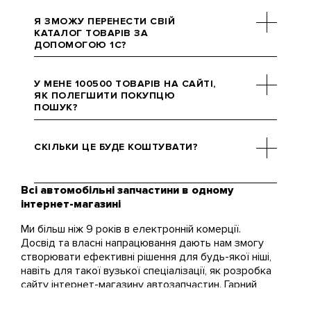
Я ЗМОЖУ ПЕРЕНЕСТИ СВІЙ
КАТАЛОГ ТОВАРІВ ЗА
ДОПОМОГОЮ 1С?
Так, звичайно. Ми проведемо
синхронізацію та простежимо,
У МЕНЕ 100500 ТОВАРІВ НА САЙТІ,
щоб жодна деталь не загубилася
ЯК ПОЛЕГШИТИ ПОКУПЦЮ
ПОШУК?
у процесі перенесення.
Ми додамо всі необхідні фільтри,
за допомогою яких шукати
СКІЛЬКИ ЦЕ БУДЕ КОШТУВАТИ?
підшипник чи деталь
карбюратора стане трохи
простіше.
Всі автомобільні запчастини в одному
Давайте спочатку подивимося,
інтернет-магазині
наскільки наворочений магазин
вам потрібен, і потім будемо
Ми більш ніж 9 років в електронній комерції.
робити висновки. Ціни
Досвід та власні напрацювання дають нам змогу
варіюються, але не кусаються.
створювати ефективні рішення для будь-якої ніші,
навіть для такої вузької спеціалізації, як розробка
сайту інтернет-магазину автозапчастин. Гарний
дизайн, зручний інтерфейс та можливості каталогу