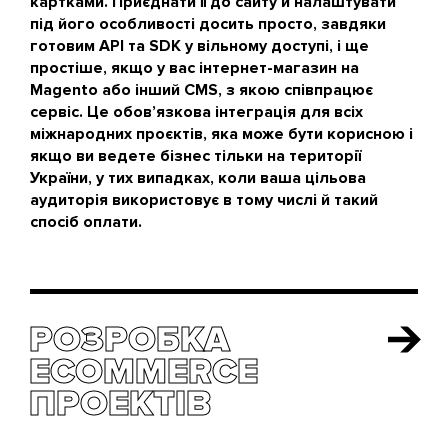
картками. Приєднати її до сайту й налаштувати
під його особливості досить просто, завдяки
готовим API та SDK у вільному доступі, і ще
простіше, якщо у вас інтернет-магазин на
Magento або інший CMS, з якою співпрацює
сервіс. Це обов’язкова інтеграція для всіх
міжнародних проєктів, яка може бути корисною і
якщо ви ведете бізнес тільки на території
України, у тих випадках, коли ваша цільова
аудиторія використовує в тому числі й такий
спосіб оплати.
РОЗРОБКА
РОЗРОБКА
ECOMMERCE
ECOMMERCE
ПРОЕКТІВ
ПРОЕКТІВ