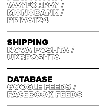
WAYFORPAY
WAYFORPAY
MONOBANK
MONOBANK
PRIVAT24
PRIVAT24
SHIPPING
NOVA POSHTA
NOVA POSHTA
UKRPOSHTA
UKRPOSHTA
DATABASE
GOOGLE FEEDS
GOOGLE FEEDS
FACEBOOK FEEDS
FACEBOOK FEEDS