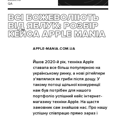
QA
ВСІ БОЖЕВОЛІЮТЬ
ВІД ЯБЛУК: РОЗБІР
КЕЙСА APPLE MANIA
APPLE-MANIA.COM.UA
Йшов 2020-й рік, техніка Apple
ставала все більш популярною на
українському ринку, а нові рітейлери
з'являлися як гриби після дощу. У
такому потоці щільної конкуренції
нам був потрібен для нашого
портфоліо успішний кейс інтернет-
магазину техніки Apple. На щастя
замовник сам знайшов нас. Про нашу
успішну співпрацю прямо зараз і