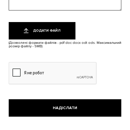
Додати
Лише
один
файл
ДОДАТИ ФАЙЛ
файл.
Обмеження:
(Дозволені формати файлів - pdf doc docx odt ods. Максимальний
5
розмір файлу - 5MB)
МБ.
Дозволені
типи:
pdf,
doc,
docx,
odt,
ods.