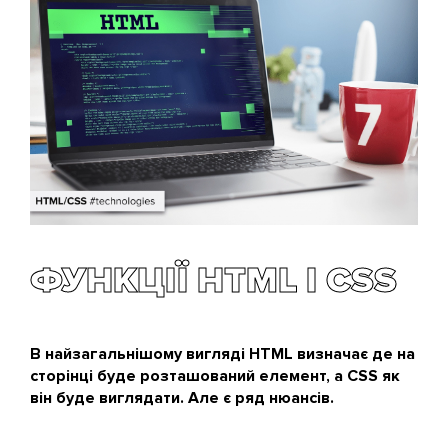
ФУНКЦІЇ HTML І CSS
В найзагальнішому вигляді HTML визначає де на
сторінці буде розташований елемент, а CSS як
він буде виглядати. Але є ряд нюансів.