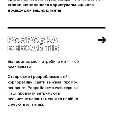
створення хорошого користувальницького
досвіду для ваших клієнтів.
РОЗРОБКА
РОЗРОБКА
ВЕБСАЙТІВ
ВЕБСАЙТІВ
Бізнес знає свої потреби, а ми — як їх
реалізувати.
Створюємо і розробляємо стійкі
корпоративні сайти та жваві промо-
лендинги. Розробляємо web сервіси.
Наші продукти витримують
величезне навантаження та надійно
слугують клієнтам.