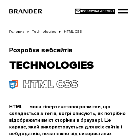
Перейти
до
основного
вмісту
Головна
Technologies
HTML СSS
Розробка вебсайтів
TECHNOLOGIES
HTML СSS
HTML — мова гіпертекстової розмітки, що
складається з тегів, котрі описують, як потрібно
відображати вміст сторінки в браузері. Це
каркас, який використовується для всіх сайтів і
вебдодатків, незалежно від використаних