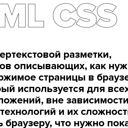
ML СSS
ертекстовой разметки,
гов описывающих, как ну
ржимое страницы в брауз
рый используется для все
ложений, вне зависимости
технологий и их сложност
 браузеру, что нужно пок