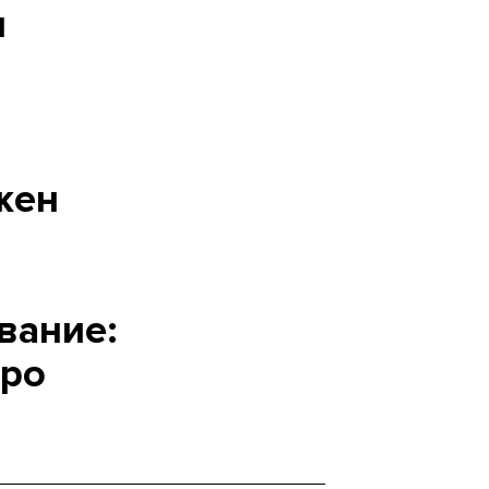
я
жен
вание:
про