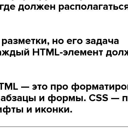
где должен располагатьс
разметки, но его задача
каждый HTML-элемент дол
TML — это про форматиро
, абзацы и формы. CSS — 
ифты и иконки.