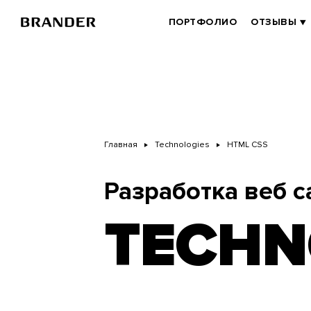
Перейти
к
BRANDER
ПОРТФОЛИО
ОТЗЫВЫ
основному
MAIN
содержанию
Главная
Technologies
HTML СSS
Разработка веб с
TECHN