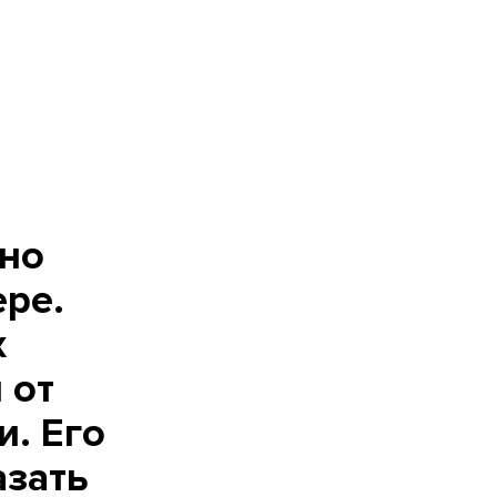
жно
ере.
х
 от
и. Его
азать