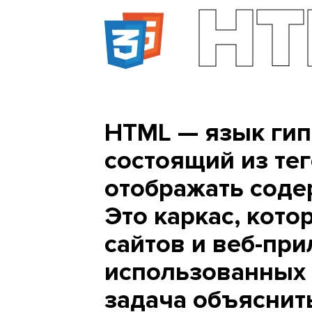
HT
HTML — язык гип
состоящий из те
отображать соде
Это каркас, кото
сайтов и веб-при
использованных 
задача объяснить