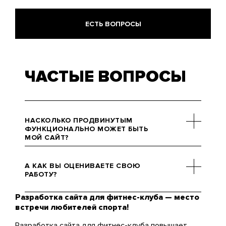
ЕСТЬ ВОПРОСЫ
ЧАСТЫЕ ВОПРОСЫ
НАСКОЛЬКО ПРОДВИНУТЫМ
ФУНКЦИОНАЛЬНО МОЖЕТ БЫТЬ
МОЙ САЙТ?
Благодаря мощностям и
гибкостям используемых нами
А КАК ВЫ ОЦЕНИВАЕТЕ СВОЮ
CMS (система управления
РАБОТУ?
контентом), возможности
действительно широкие. Вам
Разработка сайта для фитнес-клуба — место
Недавно мы составили на эту
наверняка понравятся функции
встречи любителей спорта!
тему лонгрид, в котором
вшитого мессенджера,
детально описаны все критерии
Разработка сайта для фитнес-клуба повышает