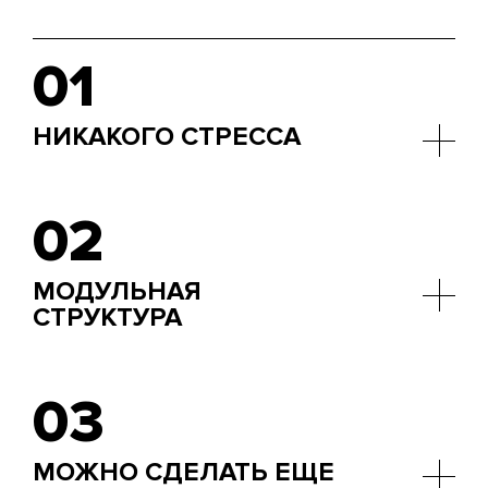
01
НИКАКОГО СТРЕССА
Разработчик не переживает, что останется в
трудную минуту без совета. Сообщество
02
поддерживает обе стороны: и бизнес, и трудяг.
МОДУЛЬНАЯ
СТРУКТУРА
Она открывает простор для творчества. Писать
код становится увлекательно.
03
МОЖНО СДЕЛАТЬ ЕЩЕ