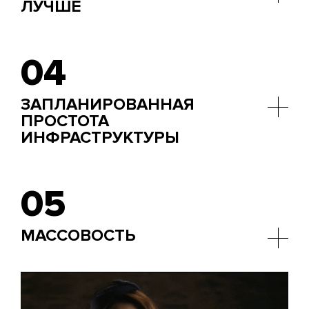
ЛУЧШЕ
В Node очень легко прикручивать новые
технологии.
04
ЗАПЛАНИРОВАННАЯ
ПРОСТОТА
ИНФРАСТРУКТУРЫ
Девелоперы признаются, что хотели понизить
порог вхождения для новичков.
05
МАССОВОСТЬ
Количество успешных проектов на Node.Js
позволяет получать вдохновение для новых
идей.