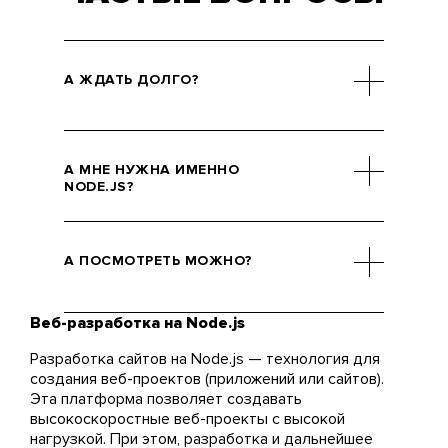
А ЖДАТЬ ДОЛГО?
Для создания первого
работающего прототипа с
А МНЕ НУЖНА ИМЕННО
помощью Node.Js
NODE.JS?
понадобится не так уж много
времени. Другой вопрос –
Если вы дочитали до этого
захотите ли вы работать над
пункта, то ответ – да! Мы
А ПОСМОТРЕТЬ МОЖНО?
ресурсом дальше, затачивая
советуем Node всем тем, кто
его под себя. Сроки
ищет простые ответы на
разработки будут зависеть от
сложные вопросы, хочет
Веб-разработка на Node.js
Конечно. Каждый этап
ваших потребностей.
реализовать свою задумку в
разработки мы будем сверять
Разработка сайтов на Node.js — технология для
виде простого ресурса с
с вами. Команда на связи 24/7
создания веб-проектов (приложений или сайтов).
внушительными
и всегда готова предоставить
Эта платформа позволяет создавать
возможностями.
последние новости о работе с
высокоскоростные веб-проекты с высокой
проектом.
нагрузкой. При этом, разработка и дальнейшее