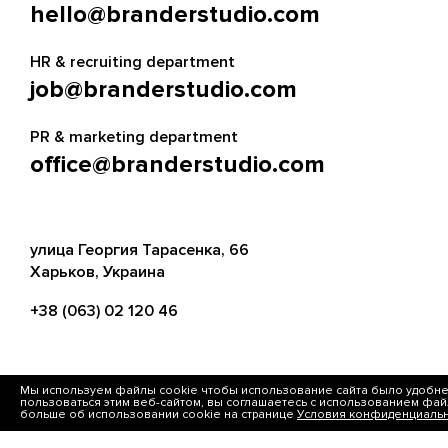
hello@branderstudio.com
наличии ТЗ. Если пока есть только идея,
свяжитесь с нашим менеджером и мы обсудим
вашу задумку.
HR & recruiting department
job@branderstudio.com
Могу ли я следить за процессом?
Каждый этап согласовывается с клиентом “до” и
PR & marketing department
“после”, а в документе бэклог собраны все
office@branderstudio.com
реализованные фичи и предстоящие задачи.
Менеджер вашего проекта всегда на связи,
поэтому узнать, как дела с сайтом вы можете в
любой момент.
улица Георгия Тарасенка, 66
Харьков, Украина
+38 (063) 02 120 46
Мы используем файлы cookie чтобы использование сайта было удобн
FACEBOOK
INSTAGRAM
пользоваться этим веб-сайтом, вы соглашаетесь с использованием фай
больше об использовании cookie на странице
Условия конфиденциальн
LINKEDIN
TELEGRAM
WHATSAPP