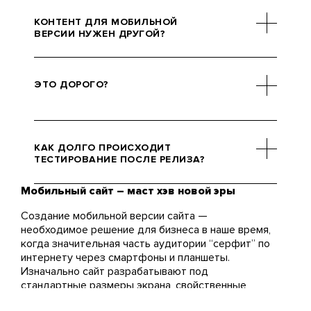
КОНТЕНТ ДЛЯ МОБИЛЬНОЙ
ВЕРСИИ НУЖЕН ДРУГОЙ?
Нет. Контент, который уже есть,
полностью адаптируется под
ЭТО ДОРОГО?
мобильную и десктопную версию.
Нет. Гораздо дороже будет
потом тратить тысячи долларов
КАК ДОЛГО ПРОИСХОДИТ
на маркетинг, сливая все
ТЕСТИРОВАНИЕ ПОСЛЕ РЕЛИЗА?
безрезультатно.
Мобильный сайт – маст хэв новой эры
Если работа не заняла много
времени, то хватает пары дней. В
Создание мобильной версии сайта —
других случаях требуется от
необходимое решение для бизнеса в наше время,
недели до двух. В таких случаях
когда значительная часть аудитории “серфит” по
верстка требует привлечения
интернету через смартфоны и планшеты.
разных технологий, сложных
Изначально сайт разрабатывают под
графических элементов и тому
стандартные размеры экрана, свойственные
подобных наворотов.
ноутбукам и ПК, а потом создают адаптивную