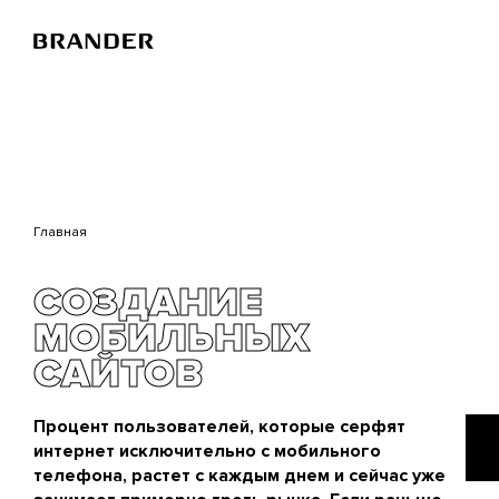
Перейти
к
основному
содержанию
Главная
СОЗДАНИЕ
МОБИЛЬНЫХ
САЙТОВ
Процент пользователей, которые серфят
интернет исключительно с мобильного
телефона, растет с каждым днем и сейчас уже