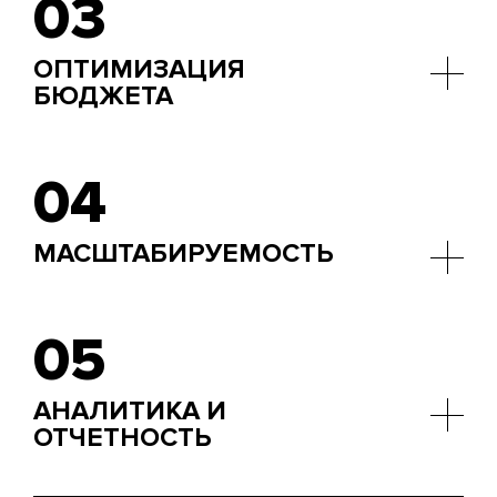
03
ОПТИМИЗАЦИЯ
БЮДЖЕТА
Эффективное распределение бюджета на
наиболее результативные каналы и платформы
04
поможет сбалансировать расходы и добиться
максимального результата.
МАСШТАБИРУЕМОСТЬ
Возможность расширения рекламных кампаний в
соответствии с ростом бизнеса.
05
АНАЛИТИКА И
ОТЧЕТНОСТЬ
Доступ к подробной аналитике и отчетам о