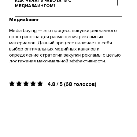
КАК НАЧАТЬ РАБОТАТЬ С
платформы, объем и
МЕДИАБАИНГОМ?
продолжительность кампаний.
Мы предлагаем индивидуальные
Медиабаинг
Начать легко — свяжитесь с нами
стратегии, соответствующие
для консультации, и мы создадим
Media buying — это процесс покупки рекламного
вашему бюджету.
эффективную стратегию
пространства для размещения рекламных
медиабаинга, исходя из целей
материалов. Данный процесс включает в себя
вашего бизнеса.
выбор оптимальных медийных каналов и
определение стратегии закупки рекламы с целью
достижения максимальной эффективности.
Медиабаинг от Brander является важной частью
медийного планирования и рекламной стратегии.
Целью этого процесса является максимизация
4.8 / 5
(68 голосов)
охвата целевой аудитории при оптимальном
использовании рекламного бюджета.
Facebook Media Buying
Facebook media buying относится к процессу
закупки рекламного пространства на платформе
Facebook. Основные шаги включают: